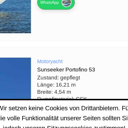
WhatsApp
Motoryacht
Sunseeker Portofino 53
Zustand: gepflegt
Länge: 16,21 m
Breite: 4,54 m
Rumpfmatarial: GFK
Motor: Caterpillar C12-715CV, 1430
Wir setzen keine Cookies von Drittanbietern. Fü
Baujahr: 2006
ie volle Funktionalität unserer Seiten sollten S
WhatsApp