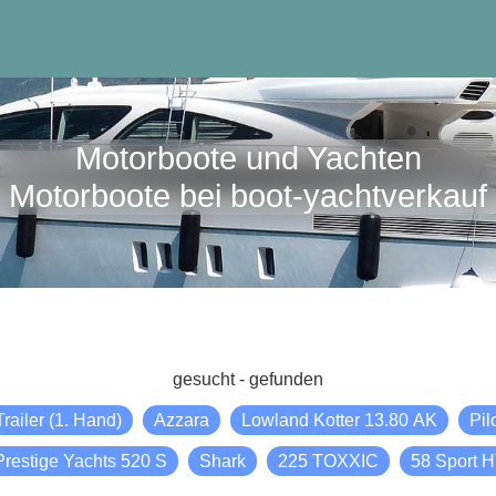
Motorboote und Yachten
Motorboote bei boot-yachtverkauf
gesucht - gefunden
ailer (1. Hand)
Azzara
Lowland Kotter 13.80 AK
Pil
Prestige Yachts 520 S
Shark
225 TOXXIC
58 Sport 