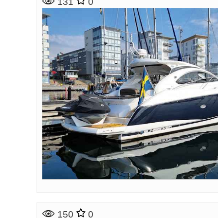
131
0
150
0