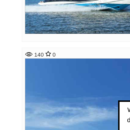
140
0
d