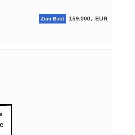
159.000,- EUR
Zum Boot
 PS
r
ie