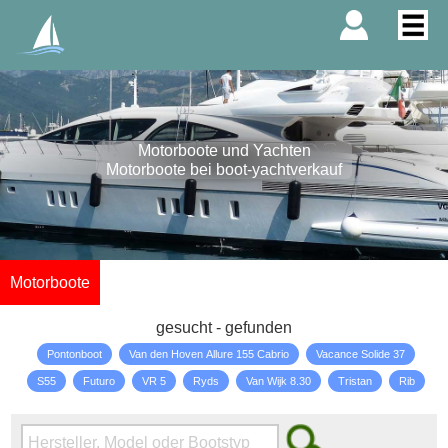
Motorboote und Yachten
Motorboote bei boot-yachtverkauf
Motorboote
gesucht - gefunden
Pontonboot
Van den Hoven Allure 155 Cabrio
Vacance Solide 37
S55
Futuro
VR 5
Ryds
Van Wijk 8.30
Tristan
Rib