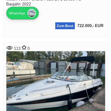
Baujahr: 2022
WhatsApp
722.000,- EUR
Zum Boot
113
0