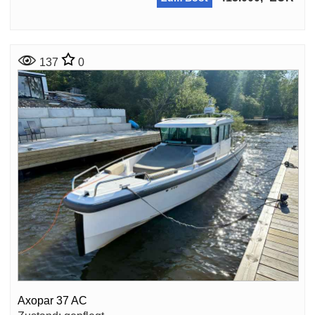
137
0
Axopar 37 AC