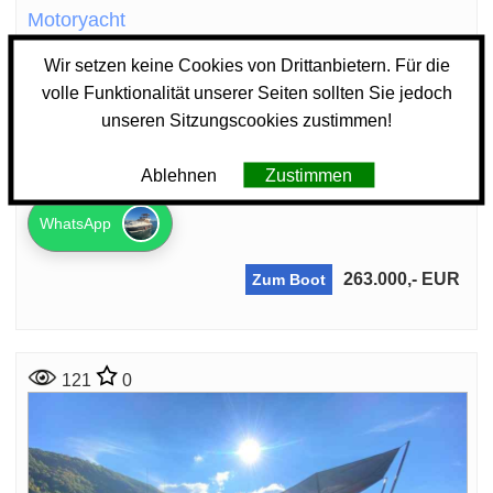
Motoryacht
Azimut 38 Fly
Wir setzen keine Cookies von Drittanbietern. Für die
Zustand: gepflegt
volle Funktionalität unserer Seiten sollten Sie jedoch
Länge: 11,9 m
Breite: 3,82 m
unseren Sitzungscookies zustimmen!
Rumpfmatarial: GFK
Motor: Cummins Diesel 5,9 Liter, 760 PS
Ablehnen
Zustimmen
Baujahr: 2010
WhatsApp
263.000,- EUR
Zum Boot
121
0