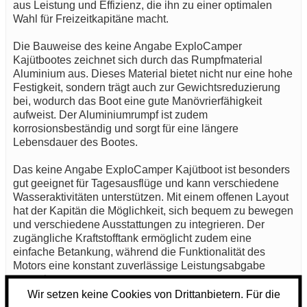
aus Leistung und Effizienz, die ihn zu einer optimalen
Wahl für Freizeitkapitäne macht.
Die Bauweise des keine Angabe ExploCamper
Kajütbootes zeichnet sich durch das Rumpfmaterial
Aluminium aus. Dieses Material bietet nicht nur eine hohe
Festigkeit, sondern trägt auch zur Gewichtsreduzierung
bei, wodurch das Boot eine gute Manövrierfähigkeit
aufweist. Der Aluminiumrumpf ist zudem
korrosionsbeständig und sorgt für eine längere
Lebensdauer des Bootes.
Das keine Angabe ExploCamper Kajütboot ist besonders
gut geeignet für Tagesausflüge und kann verschiedene
Wasseraktivitäten unterstützen. Mit einem offenen Layout
hat der Kapitän die Möglichkeit, sich bequem zu bewegen
und verschiedene Ausstattungen zu integrieren. Der
zugängliche Kraftstofftank ermöglicht zudem eine
einfache Betankung, während die Funktionalität des
Motors eine konstant zuverlässige Leistungsabgabe
garantiert.
Wir setzen keine Cookies von Drittanbietern. Für die
In Bezug auf die gesetzlichen Anforderungen erfüllt das