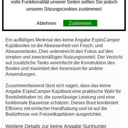
volle Funktionalität unserer Seiten sollten Sie jedoch
keine Angabe ExploCamper die CE-Norm, die für
unseren Sitzungscookies zustimmen!
europäische Boote gilt. Dies gewährleistet, dass das Boot
bestimmten Sicherheitsstandards entspricht, und bietet
den Nutzern zusätzliche Sicherheit und Vertrauen in die
Ablehnen
Zustimmen
Qualität des Fahrzeugs.
Ein auffälliges Merkmal des keine Angabe ExploCamper
Kajütbootes ist die Abwesenheit von Frisch- und
Abwassertanks. Dies unterstreicht den Fokus auf den
simplen und zweckmäßigen Nutzungsvorteil. Der Verzicht
auf zusätzliche Tanks vereinfacht die Konstruktion des
Bootes und maximiert den Innenraum für andere
Anwendungen.
Zusammenfassend lässt sich sagen, dass das keine
Angabe ExploCamper Kajütboot eine praktische Wahl für
Bootsliebhaber ist, die zuverlässige Leistung und eine
funktionale Bauweise schätzen. Dieses Boot kombiniert
Effizienz mit einfacher Handhabung und ist auf die
Bedürfnisse von Freizeitkapitänen ausgerichtet.
Weitere Details zur keine Angabe Sunhunter