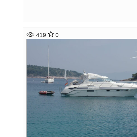
419
0