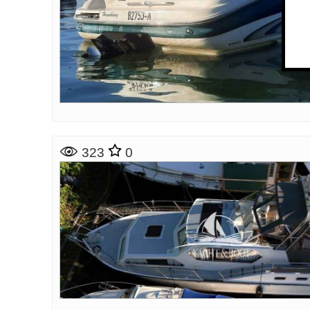
323
0