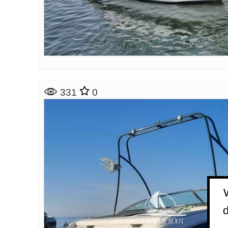
331
0
d