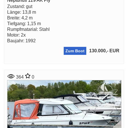
Neptunus 129 AK Fly
Zustand: gut
Länge: 13,8 m
Breite: 4,2 m
Tiefgang: 1,15 m
Rumpfmatarial: Stahl
Motor: 2x
Baujahr: 1992
130.000,- EUR
Zum Boot
364
0