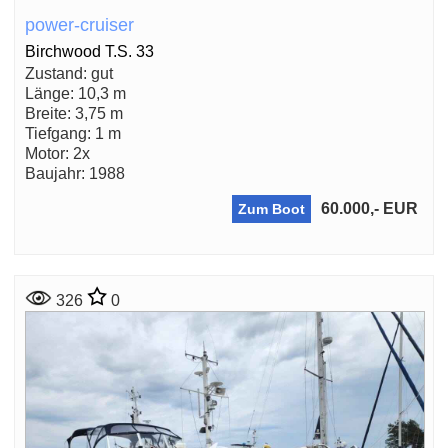
power-cruiser
Birchwood T.S. 33
Zustand: gut
Länge: 10,3 m
Breite: 3,75 m
Tiefgang: 1 m
Motor: 2x
Baujahr: 1988
60.000,- EUR
Zum Boot
326
0