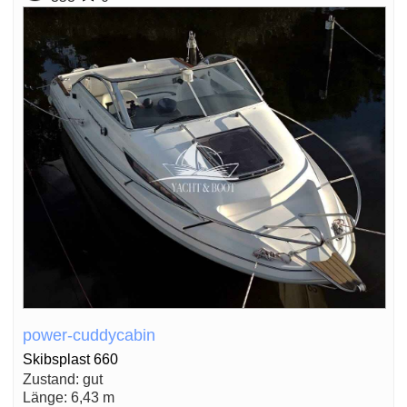
power-cuddycabin
Skibsplast 660
Zustand: gut
Länge: 6,43 m