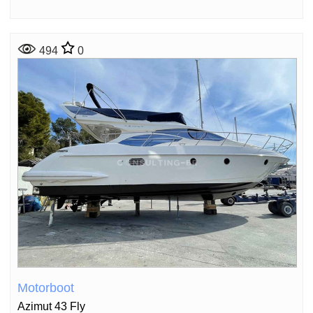
494
0
Motorboot
Azimut 43 Fly