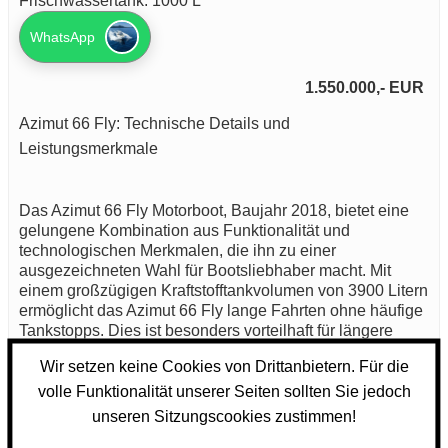
Frischwassertank: 1000 L
WhatsApp
1.550.000,- EUR
Azimut 66 Fly: Technische Details und
Leistungsmerkmale
Das Azimut 66 Fly Motorboot, Baujahr 2018, bietet eine
gelungene Kombination aus Funktionalität und
technologischen Merkmalen, die ihn zu einer
ausgezeichneten Wahl für Bootsliebhaber macht. Mit
einem großzügigen Kraftstofftankvolumen von 3900 Litern
ermöglicht das Azimut 66 Fly lange Fahrten ohne häufige
Tankstopps. Dies ist besonders vorteilhaft für längere
Reisen auf offenen Gewässern, bei denen Reichweite
Wir setzen keine Cookies von Drittanbietern. Für die
und Verfügbarkeit des Kraftstoffs eine entscheidende
volle Funktionalität unserer Seiten sollten Sie jedoch
Rolle spielen.
unseren Sitzungscookies zustimmen!
Zusätzlich verfügt das Azimut 66 Fly über einen