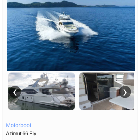
❮
❯
Motorboot
Azimut 66 Fly