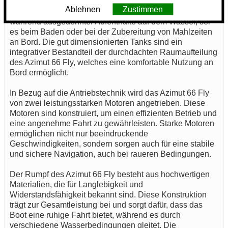
Frischwassertank mit einem Fassungsvermögen von
Ablehnen
Zustimmen
1000 Litern. Dies sorgt für eine angenehme Versorgung
während ausgedehnter Aufenthalte auf dem Wasser, sei
es beim Baden oder bei der Zubereitung von Mahlzeiten
an Bord. Die gut dimensionierten Tanks sind ein
integrativer Bestandteil der durchdachten Raumaufteilung
des Azimut 66 Fly, welches eine komfortable Nutzung an
Bord ermöglicht.
In Bezug auf die Antriebstechnik wird das Azimut 66 Fly
von zwei leistungsstarken Motoren angetrieben. Diese
Motoren sind konstruiert, um einen effizienten Betrieb und
eine angenehme Fahrt zu gewährleisten. Starke Motoren
ermöglichen nicht nur beeindruckende
Geschwindigkeiten, sondern sorgen auch für eine stabile
und sichere Navigation, auch bei raueren Bedingungen.
Der Rumpf des Azimut 66 Fly besteht aus hochwertigen
Materialien, die für Langlebigkeit und
Widerstandsfähigkeit bekannt sind. Diese Konstruktion
trägt zur Gesamtleistung bei und sorgt dafür, dass das
Boot eine ruhige Fahrt bietet, während es durch
verschiedene Wasserbedingungen gleitet. Die