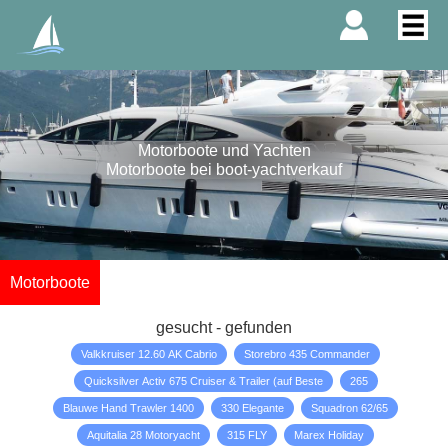
Motorboote und Yachten
Motorboote bei boot-yachtverkauf
Motorboote
gesucht - gefunden
Valkkruiser 12.60 AK Cabrio
Storebro 435 Commander
Quicksilver Activ 675 Cruiser & Trailer (auf Beste
265
Blauwe Hand Trawler 1400
330 Elegante
Squadron 62/65
Aquitalia 28 Motoryacht
315 FLY
Marex Holiday