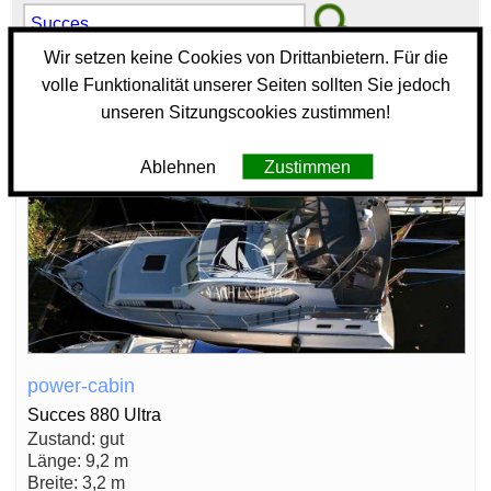
Wir setzen keine Cookies von Drittanbietern. Für die
❌
volle Funktionalität unserer Seiten sollten Sie jedoch
unseren Sitzungscookies zustimmen!
1 Motorboote
321
0
Ablehnen
Zustimmen
power-cabin
Succes 880 Ultra
Zustand: gut
Länge: 9,2 m
Breite: 3,2 m