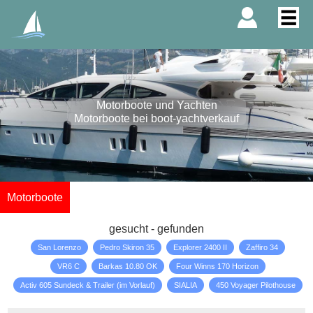
Motorboote und Yachten
Motorboote bei boot-yachtverkauf
Motorboote
gesucht - gefunden
San Lorenzo
Pedro Skiron 35
Explorer 2400 II
Zaffiro 34
VR6 C
Barkas 10.80 OK
Four Winns 170 Horizon
Activ 605 Sundeck & Trailer (im Vorlauf)
SIALIA
450 Voyager Pilothouse