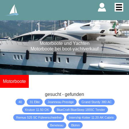
Motorboote und Yachten
Motorboote bei boot-yachtverkauf
Motorboote
gesucht - gefunden
40
31 Elite
Jeanneau Prestige
Grand Sturdy 380 AC
Kruiser 11.50 OK
BlueCraft BlueSloep 1855C Tender
Remus 525 SC Führerscheinfrei
Intership Kotter 11.20 AK Cabrio
Beneteau
Blohm