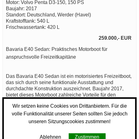
Motor: Volvo Penta D3-150, 150 PS
Baujahr: 2017
Standort: Deutschland, Werder (Havel)
Kraftstofftank: 540 L
Frischwassertank: 420 L
259.000,- EUR
Bavaria E40 Sedan: Praktisches Motorboot für
anspruchsvolle Freizeitkapitäne
Das Bavaria E40 Sedan ist ein motorisiertes Freizeitboot,
das sich durch seine funktionale Ausstattung und
durchdachte Konstruktion auszeichnet. Baujahr 2017,
bietet dieses Motorboot zahlreiche Vorteile für den
maritimen Einsatz.
Wir setzen keine Cookies von Drittanbietern. Für die
volle Funktionalität unserer Seiten sollten Sie jedoch
Mit einem kraftstofftank von 540 Litern ermöglicht die
Bavaria E40 Sedan längere Fahrten ohne häufiges
unseren Sitzungscookies zustimmen!
Tanken. Dies ist besonders vorteilhaft für Bootsfahrer, die
auch abgelegene Gewässer erkunden möchten. Der
Ablehnen
Zustimmen
Frischwassertank hat ein Volumen von 420 Litern. Dies