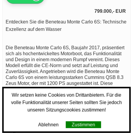
799.000,- EUR
Entdecken Sie die Beneteau Monte Carlo 6S: Technische
Exzellenz auf dem Wasser
Die Beneteau Monte Carlo 6S, Baujahr 2017, präsentiert
sich als hochentwickeltes Motorboot, das Funktionalität
und Design in einem modernen Rumpf vereint. Dieses
Modell erfüllt die CE-Norm und setzt auf Leistung und
Zuverlässigkeit. Angetrieben wird die Beneteau Monte
Carlo 6S von einem leistungsstarken Cummins QSB 8.3
Zeus Motor, der mit 1200 PS ausgestattet ist. Diese
Motorisierung ermöglicht Ihnen, sowohl komfortabel als
Wir setzen keine Cookies von Drittanbietern. Für die
auch zügig über das Wasser zu gleiten.
volle Funktionalität unserer Seiten sollten Sie jedoch
Die Verwendung von GFK (Glasfaserverstärkter
unseren Sitzungscookies zustimmen!
Kunststoff) im Rumpfdesign der Beneteau Monte Carlo 6S
sorgt für eine hervorragende Stabilität und Langlebigkeit.
Ablehnen
Zustimmen
Dieses Material minimiert das Gewicht des Boots und
steigert somit die Effizienz beim Fahren. Darüber hinaus