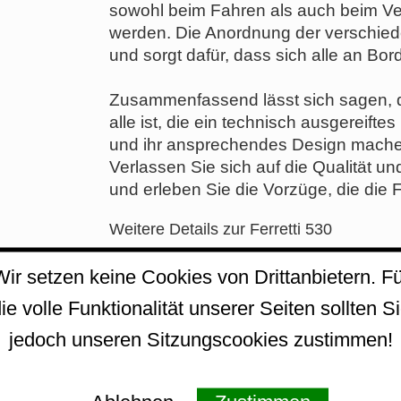
sowohl beim Fahren als auch beim V
werden. Die Anordnung der verschied
und sorgt dafür, dass sich alle an Bor
Zusammenfassend lässt sich sagen, da
alle ist, die ein technisch ausgereift
und ihr ansprechendes Design machen d
Verlassen Sie sich auf die Qualität un
und erleben Sie die Vorzüge, die die Fe
Weitere Details zur Ferretti 530
Ferretti Yachts Ferretti 530 – sehr gep
Wir setzen keine Cookies von Drittanbietern. Fü
Zum Verkauf steht eine Ferretti Yacht
ie volle Funktionalität unserer Seiten sollten S
2012. Die Yacht überzeugt durch ihre
Raumaufteilung und starke Motorisie
jedoch unseren Sitzungscookies zustimmen!
Die Yacht fährt unter italienischer Flagg
Zertifizierung ist gültig bis 2029.