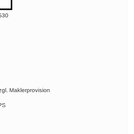
 530
gl. Maklerprovision
 PS