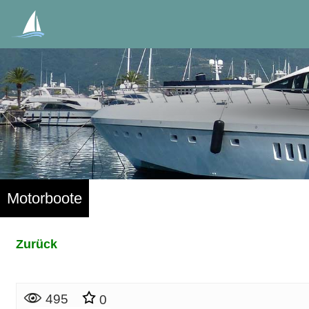
Motorboote
Zurück
495
0