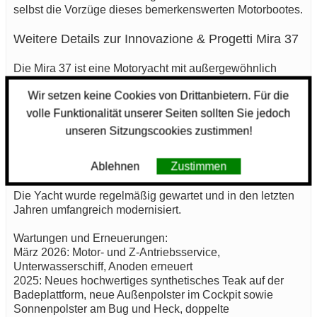
selbst die Vorzüge dieses bemerkenswerten Motorbootes.
Weitere Details zur Innovazione & Progetti Mira 37
Die Mira 37 ist eine Motoryacht mit außergewöhnlich
guter Raumaufteilung und hervorragender
Wir setzen keine Cookies von Drittanbietern. Für die
Bewohnbarkeit. Die Innenräume bieten einen an Bord
seltenen Wohnkomfort.
volle Funktionalität unserer Seiten sollten Sie jedoch
unseren Sitzungscookies zustimmen!
Das Boot verfügt über zwei separate Kabinen, zwei Bäder
sowie eine umbaubare Dinette – ideal, um allen Gästen
Ablehnen
Zustimmen
ein Maximum an Privatsphäre und Bewegungsfreiheit zu
bieten.
Die Yacht wurde regelmäßig gewartet und in den letzten
Jahren umfangreich modernisiert.
Wartungen und Erneuerungen:
März 2026: Motor- und Z-Antriebsservice,
Unterwasserschiff, Anoden erneuert
2025: Neues hochwertiges synthetisches Teak auf der
Badeplattform, neue Außenpolster im Cockpit sowie
Sonnenpolster am Bug und Heck, doppelte