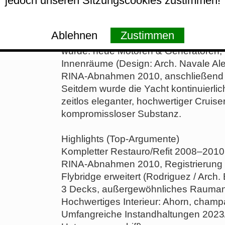
jedoch unseren Sitzungscookies zustimmen!
großer Expertise weiterentwickelt – be
Flybridge-Konfiguration entstand bei 
Der aktuelle Eigner erwarb GAIA 2008
Ablehnen
Zustimmen
weitgehend demontiert), woraufhin si
wurde: neue Motoren & Generatoren, 
Innenräume (Design: Arch. Navale Ales
RINA-Abnahmen 2010, anschließend R
Seitdem wurde die Yacht kontinuierlic
zeitlos eleganter, hochwertiger Cruise
kompromissloser Substanz.
Highlights (Top-Argumente)
Kompletter Restauro/Refit 2008–2010
RINA-Abnahmen 2010, Registrierung
Flybridge erweitert (Rodriguez / Arch. 
3 Decks, außergewöhnliches Rauma
Hochwertiges Interieur: Ahorn, cham
Umfangreiche Instandhaltungen 2023/