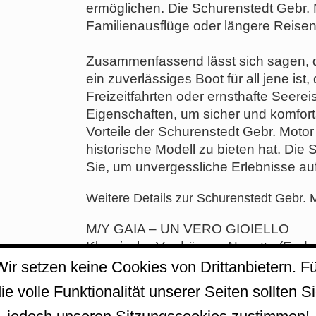
ermöglichen. Die Schurenstedt Gebr. M
Familienausflüge oder längere Reisen
Zusammenfassend lässt sich sagen, d
ein zuverlässiges Boot für all jene ist
Freizeitfahrten oder ernsthafte Seere
Eigenschaften, um sicher und komfort
Vorteile der Schurenstedt Gebr. Motor
historische Modell zu bieten hat. Die
Sie, um unvergessliche Erlebnisse au
Weitere Details zur Schurenstedt Gebr. 
M/Y GAIA – UN VERO GIOIELLO
Klassische Verdränger-Navetta (Ende 1
Zustand | Sofort einsatzbereit
Wir setzen keine Cookies von Drittanbietern. Fü
Ein echtes Einzelstück mit Seele: M/
ie volle Funktionalität unserer Seiten sollten S
Schurenstedt-Werft gebaut (Originaln