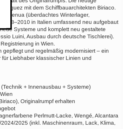
i Erhalt des Originalrumpfs. Die heutige
Rodriguez mit dem Schiffbauarchitekten Biriaco.
 in Genua (überdachtes Winterlager,
e 2008–2010 in Italien umfassend neu aufgebaut
neue Systeme und komplett neu gestaltete
sio Luini, Ausbau durch deutsche Tischlerei).
egistrierung in Wien.
h gepflegt und regelmäßig modernisiert – ein
r für Liebhaber klassischer Linien und
 (Technik + Innenausbau + Systeme)
 Wien
Biriaco), Originalrumpf erhalten
ngebot
pagnerfarbene Perlmutt-Lacke, Wengé, Alcantara
2024/2025 (inkl. Maschinenraum, Lack, Klima,