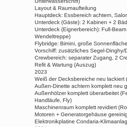
Unterwasserschiff)
Layout & Raumaufteilung
Hauptdeck: Essbereich achtern, Salo
Unterdeck (Gäste): 2 Kabinen + 2 Bä
Unterdeck (Eignerbereich): Full-Beam
Wendeltreppe)
Flybridge: Bimini, große Sonnenfläche
Vorschiff: zusätzliches Segel-Dinghy/
Crewbereich: separater Zugang, 2 Cr
Refit & Wartung (Auszug)
2023
Weiß der Decksbereiche neu lackiert (
Außen-Dinette achtern komplett neu g
Außenhölzer komplett überarbeitet (Fe
Handläufe, Fly)
Maschinenraum komplett revidiert (R
Motoren + Generatorgehäuse gereinig
Elektronikplatine Condaria-Klimaanla