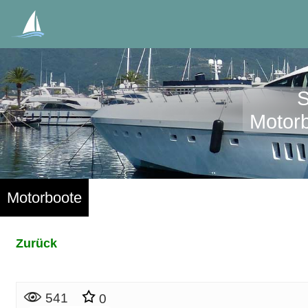
S
Motorb
Motorboote
Zurück
541
0