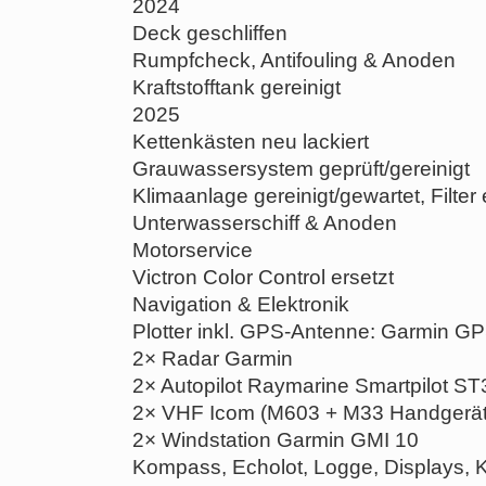
2024
Deck geschliffen
Rumpfcheck, Antifouling & Anoden
Kraftstofftank gereinigt
2025
Kettenkästen neu lackiert
Grauwassersystem geprüft/gereinigt
Klimaanlage gereinigt/gewartet, Filter 
Unterwasserschiff & Anoden
Motorservice
Victron Color Control ersetzt
Navigation & Elektronik
Plotter inkl. GPS-Antenne: Garmin 
2× Radar Garmin
2× Autopilot Raymarine Smartpilot S
2× VHF Icom (M603 + M33 Handgerät
2× Windstation Garmin GMI 10
Kompass, Echolot, Logge, Displays, Ke