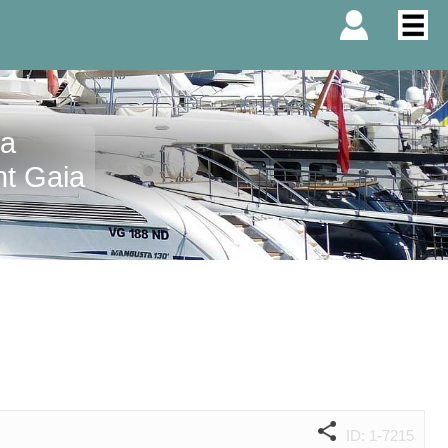
ia
ht Gaia
ID: 1-7215