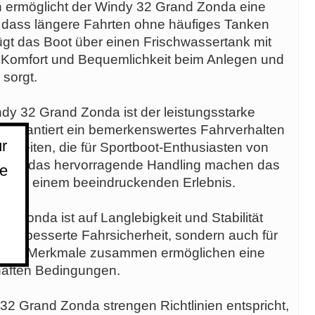
rn ermöglicht der Windy 32 Grand Zonda eine
r, dass längere Fahrten ohne häufiges Tanken
ügt das Boot über einen Frischwassertank mit
ür Komfort und Bequemlichkeit beim Anlegen und
 sorgt.
y 32 Grand Zonda ist der leistungsstarke
g garantiert ein bemerkenswertes Fahrverhalten
r
gkeiten, die für Sportboot-Enthusiasten von
ng und das hervorragende Handling machen das
ie
a zu einem beeindruckenden Erlebnis.
 Zonda ist auf Langlebigkeit und Stabilität
ne verbesserte Fahrsicherheit, sondern auch für
 Diese Merkmale zusammen ermöglichen eine
lhaften Bedingungen.
32 Grand Zonda strengen Richtlinien entspricht,