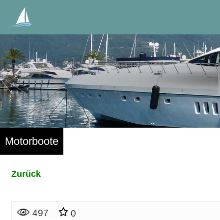
Motorboote
Zurück
497
0