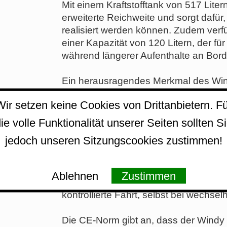
Mit einem Kraftstofftank von 517 Lite
erweiterte Reichweite und sorgt dafü
realisiert werden können. Zudem verf
einer Kapazität von 120 Litern, der f
während längerer Aufenthalte an Bord
Ein herausragendes Merkmal des Wind
Motor mit 440 PS. Diese Motorisierun
Wir setzen keine Cookies von Drittanbietern. Fü
und ermöglicht aufregende Geschwindi
Interesse sind. Die präzise Steueru
ie volle Funktionalität unserer Seiten sollten S
Fahren mit dem Windy 32 Grand Zond
jedoch unseren Sitzungscookies zustimmen!
Das Rumpfmaterial des Windy 32 Grand
ausgelegt. Dies sorgt nicht nur für ei
Ablehnen
Zustimmen
eine effiziente Wasserverdrängung.
kontrollierte Fahrt, selbst bei wechse
Die CE-Norm gibt an, dass der Windy 