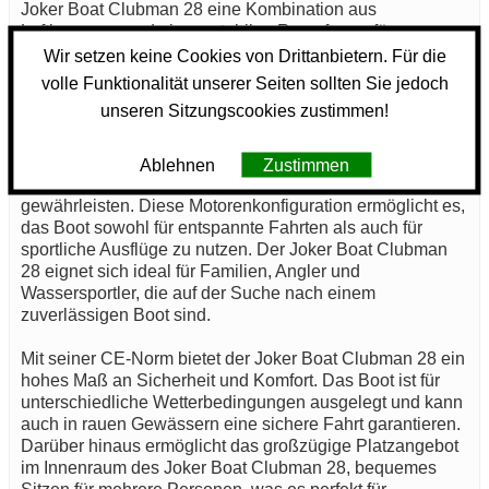
Joker Boat Clubman 28 eine Kombination aus
Luftkammern und einem stabilen Rumpf, was für
exzellente Seegängigkeit sorgt. Das Rumpfmaterial des
Wir setzen keine Cookies von Drittanbietern. Für die
Joker Boat Clubman 28 besteht aus hochwertigen
volle Funktionalität unserer Seiten sollten Sie jedoch
glasfaserverstärkten Kunststoffen, die Langlebigkeit und
unseren Sitzungscookies zustimmen!
Widerstandsfähigkeit versprechen.
Angetrieben wird der Joker Boat Clubman 28 von zwei
Ablehnen
Zustimmen
Motoren, die eine hohe Leistung bei optimaler Effizienz
gewährleisten. Diese Motorenkonfiguration ermöglicht es,
das Boot sowohl für entspannte Fahrten als auch für
sportliche Ausflüge zu nutzen. Der Joker Boat Clubman
28 eignet sich ideal für Familien, Angler und
Wassersportler, die auf der Suche nach einem
zuverlässigen Boot sind.
Mit seiner CE-Norm bietet der Joker Boat Clubman 28 ein
hohes Maß an Sicherheit und Komfort. Das Boot ist für
unterschiedliche Wetterbedingungen ausgelegt und kann
auch in rauen Gewässern eine sichere Fahrt garantieren.
Darüber hinaus ermöglicht das großzügige Platzangebot
im Innenraum des Joker Boat Clubman 28, bequemes