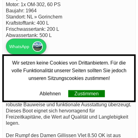
Motor: 1x OM-302, 60 PS
Baujahr: 1964
Standort: NL » Gorinchem
Kraftstofftank: 400 L
Frischwassertank: 200 L
Abwassertank: 500 L
WhatsApp
25.000,- EUR
Wir setzen keine Cookies von Drittanbietern. Für die
volle Funktionalität unserer Seiten sollten Sie jedoch
Technisches Motorboot: Damen Gillissen Vlet 8.50 OK
unseren Sitzungscookies zustimmen!
Das Damen Gillissen Vlet 8.50 OK ist ein klassisches
Ablehnen
Zustimmen
Motorboot aus dem Baujahr 1964, das durch seine
robuste Bauweise und funktionale Ausstattung überzeugt.
Dieses Boot eignet sich hervorragend für
Freizeitkapitäne, die Wert auf Qualität und Langlebigkeit
legen.
Der Rumpf des Damen Gillissen Vlet 8.50 OK ist aus