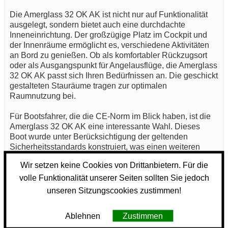
Die Amerglass 32 OK AK ist nicht nur auf Funktionalität
ausgelegt, sondern bietet auch eine durchdachte
Inneneinrichtung. Der großzügige Platz im Cockpit und
der Innenräume ermöglicht es, verschiedene Aktivitäten
an Bord zu genießen. Ob als komfortabler Rückzugsort
oder als Ausgangspunkt für Angelausflüge, die Amerglass
32 OK AK passt sich Ihren Bedürfnissen an. Die geschickt
gestalteten Stauräume tragen zur optimalen
Raumnutzung bei.
Für Bootsfahrer, die die CE-Norm im Blick haben, ist die
Amerglass 32 OK AK eine interessante Wahl. Dieses
Boot wurde unter Berücksichtigung der geltenden
Sicherheitsstandards konstruiert, was einen weiteren
Sicherheitsaspekt für Ihre Reisen bedeutet.
Wir setzen keine Cookies von Drittanbietern. Für die
Zusammenfassend bietet die Amerglass 32 OK AK eine
volle Funktionalität unserer Seiten sollten Sie jedoch
gelungene Kombination aus robuster Bauweise,
unseren Sitzungscookies zustimmen!
praktischer Ausstattung und durchdachten Details. Mit
den richtigen Pflege- und Wartungsmaßnahmen kann
Ablehnen
Zustimmen
dieses Motorboot seinen Besitzern viele Jahre treue