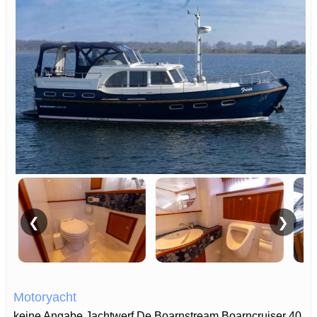
❮
❯
Motoryacht
keine Angabe Jachtwerf De Boarnstream Boarncruiser 40