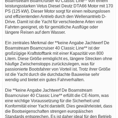
Boarnstream Boarncruiser 40 Classic Line** von einem
leistungsstarken Vetus Diesel Deutz DTA66 Motor mit 170
PS (125 kW). Dieser Motor sorgt für einen reibungslosen
und effizientenden Antrieb durch den Wellenantrieb D-
Drive. Damit ist die Yacht für verschiedene Arten von
Fahrten geeignet, ob für gemütliche Ausflüge oder
längere Reisen auf dem Wasser.
Ein zentrales Merkmal der **keine Angabe Jachtwerf De
Boarnstream Boarncruiser 40 Classic Line** ist der
großzügige Kraftstofftank mit einer Kapazität von 800
Litern. Diese Größe ermöglicht es, längere Strecken ohne
häufige Zwischenstopps zurückzulegen, was für
passionierte Bootsfahrer von Vorteil ist. Trotz ihrer Größe
ist die Yacht durch die durchdachte Bauweise sehr
wendig und bietet ein gutes Fahrverhalten.
Die **keine Angabe Jachtwerf De Boarnstream
Boarncruiser 40 Classic Line** erfüllt die CE-Norm, was
eine wichtige Voraussetzung für die Sicherheit und
Konformität einer Yacht darstellt. Dies gewährleistet, dass
die Bootseigenschaften strengen europäischen
Standards entsprechen. Es ist daher ideal für den Betrieb