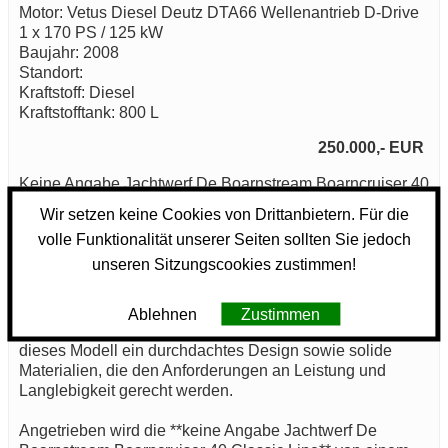
Motor: Vetus Diesel Deutz DTA66 Wellenantrieb D-Drive
1 x 170 PS / 125 kW
Baujahr: 2008
Standort:
Kraftstoff: Diesel
Kraftstofftank: 800 L
250.000,- EUR
Keine Angabe Jachtwerf De Boarnstream Boarncruiser 40
Classic Line: Technische Exzellenz für Bootsliebhaber
Wir setzen keine Cookies von Drittanbietern. Für die
volle Funktionalität unserer Seiten sollten Sie jedoch
unseren Sitzungscookies zustimmen!
Die **keine Angabe Jachtwerf De Boarnstream
Boarncruiser 40 Classic Line** ist eine hochwertige
Motoryacht, die sich durch ihre technischen
Ablehnen
Zustimmen
Eigenschaften auszeichnet. Gebaut im Jahr 2008, bietet
dieses Modell ein durchdachtes Design sowie solide
Materialien, die den Anforderungen an Leistung und
Langlebigkeit gerecht werden.
Angetrieben wird die **keine Angabe Jachtwerf De