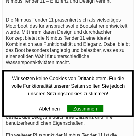
Nimbus Tender 11 – Effizienz und Design vereint
Die Nimbus Tender 11 präsentiert sich als vielseitiges
Motorboot, das für anspruchsvolle Bootsfahrer entwickelt
wurde. Mit ihrem klaren Design und durchdachten
Konzept bietet die Nimbus Tender 11 eine ideale
Kombination aus Funktionalität und Eleganz. Dabei bleibt
das Boot besonders langlebig und belastbar, was es zu
einer soliden Wahl für unterschiedliche
Wassersportaktivitäten macht.
Das Rumpfmaterial der Nimbus Tender 11 bietet eine
Wir setzen keine Cookies von Drittanbietern. Für die
ausgezeichnete Stabilität und sorgt für ein angenehmes
volle Funktionalität unserer Seiten sollten Sie jedoch
Fahrgefühl auf dem Wasser. Die Konstruktion ist darauf
ausgelegt, höchste Anforderungen in Bezug auf
unseren Sitzungscookies zustimmen!
Sicherheit und Leistung zu erfüllen. Trotz der Tatsache,
dass die Nimbus Tender 11 keinen herkömmlichen
Ablehnen
Zustimmen
Kraftstofftank, Frischwassertank oder Abwassertank
besitzt, überzeugt sie durch ihre Effizienz und ihre
benutzerfreundlichen Eigenschaften.
Ein weiterer Pluspunkt der Nimbus Tender 11 ist die