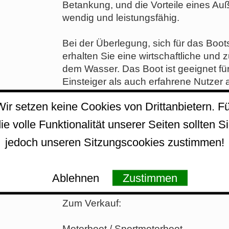
Betankung, und die Vorteile eines 
wendig und leistungsfähig.
Bei der Überlegung, sich für das Boo
erhalten Sie eine wirtschaftliche und z
dem Wasser. Das Boot ist geeignet fü
Einsteiger als auch erfahrene Nutzer
Wir setzen keine Cookies von Drittanbietern. Fü
Insgesamt ist das Bootsbau Bad Scha
der Wert auf Qualität und Funktionalitä
ie volle Funktionalität unserer Seiten sollten S
Möglichkeiten, das Sportboot zu erwer
jedoch unseren Sitzungscookies zustimmen!
durchdachten Design und einer solide
sorgt.
Ablehnen
Zustimmen
Weitere Details zur Bootsbau Bad Schan
Zum Verkauf:
Motorboot / Sportmotorboot