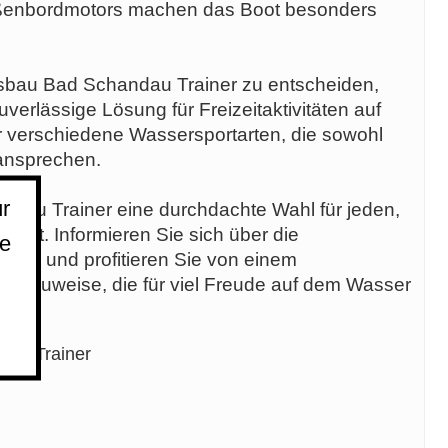
Außenbordmotors machen das Boot besonders
tsbau Bad Schandau Trainer zu entscheiden,
uverlässige Lösung für Freizeitaktivitäten auf
r verschiedene Wassersportarten, die sowohl
 ansprechen.
r
ndau Trainer eine durchdachte Wahl für jeden,
t legt. Informieren Sie sich über die
ie
ben, und profitieren Sie von einem
n Bauweise, die für viel Freude auf dem Wasser
dau Trainer