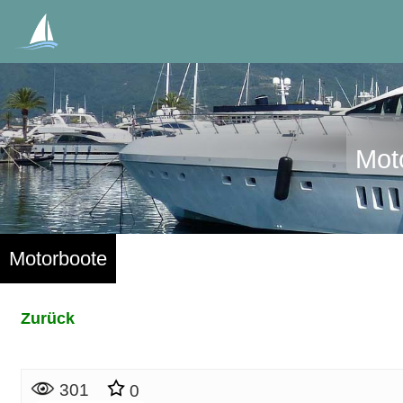
Mot
Motorboote
Zurück
301
0