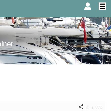
iner
ID: 1-6682