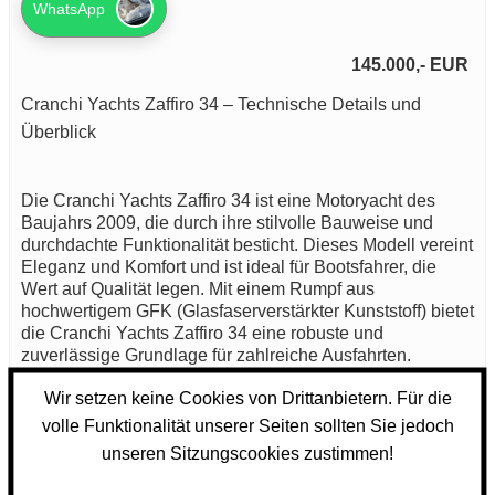
WhatsApp
145.000,- EUR
Cranchi Yachts Zaffiro 34 – Technische Details und
Überblick
Die Cranchi Yachts Zaffiro 34 ist eine Motoryacht des
Baujahrs 2009, die durch ihre stilvolle Bauweise und
durchdachte Funktionalität besticht. Dieses Modell vereint
Eleganz und Komfort und ist ideal für Bootsfahrer, die
Wert auf Qualität legen. Mit einem Rumpf aus
hochwertigem GFK (Glasfaserverstärkter Kunststoff) bietet
die Cranchi Yachts Zaffiro 34 eine robuste und
zuverlässige Grundlage für zahlreiche Ausfahrten.
Wir setzen keine Cookies von Drittanbietern. Für die
Angetrieben wird die Cranchi Yachts Zaffiro 34 von einem
Volvo Penta D4 Motor, der über eine beeindruckende
volle Funktionalität unserer Seiten sollten Sie jedoch
Leistung von 520 PS verfügt. Diese Kraftquelle sorgt nicht
unseren Sitzungscookies zustimmen!
nur für eine ordentliche Geschwindigkeit auf dem Wasser,
sondern garantiert auch eine exzellente