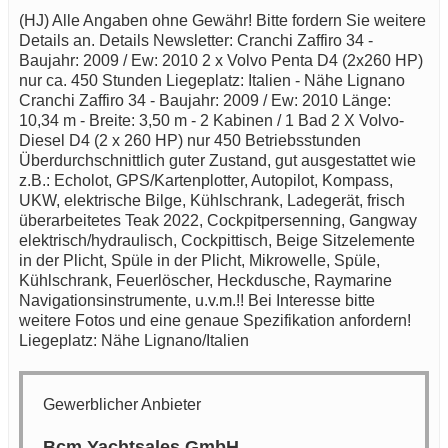
(HJ) Alle Angaben ohne Gewähr! Bitte fordern Sie weitere
Details an. Details Newsletter: Cranchi Zaffiro 34 -
Baujahr: 2009 / Ew: 2010 2 x Volvo Penta D4 (2x260 HP)
nur ca. 450 Stunden Liegeplatz: Italien - Nähe Lignano
Cranchi Zaffiro 34 - Baujahr: 2009 / Ew: 2010 Länge:
10,34 m - Breite: 3,50 m - 2 Kabinen / 1 Bad 2 X Volvo-
Diesel D4 (2 x 260 HP) nur 450 Betriebsstunden
Überdurchschnittlich guter Zustand, gut ausgestattet wie
z.B.: Echolot, GPS/Kartenplotter, Autopilot, Kompass,
UKW, elektrische Bilge, Kühlschrank, Ladegerät, frisch
überarbeitetes Teak 2022, Cockpitpersenning, Gangway
elektrisch/hydraulisch, Cockpittisch, Beige Sitzelemente
in der Plicht, Spüle in der Plicht, Mikrowelle, Spüle,
Kühlschrank, Feuerlöscher, Heckdusche, Raymarine
Navigationsinstrumente, u.v.m.!! Bei Interesse bitte
weitere Fotos und eine genaue Spezifikation anfordern!
Liegeplatz: Nähe Lignano/Italien
Gewerblicher Anbieter
Bcm Yachtsales GmbH