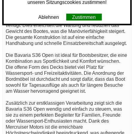
dabei auf Komfort zu verzichten.
unseren Sitzungscookies zustimmen!
Ein weiteres Merkmal der Bavaria S36 Open ist, dass sie
Ablehnen
Zustimmen
über keinen Kraftstoff-, Frischwasser- oder Abwassertank
verfügt. Dies erleichtert die Wartung und reduziert das
Gewicht des Bootes, was die Manövrierfähigkeit steigert.
Die gesamte Konstruktion ist auf eine einfache
Handhabung und schnelle Einsatzbereitschaft ausgelegt.
Die Bavaria S36 Open ist ideal für Bootsbesitzer, die eine
Kombination aus Sportlichkeit und Komfort wünschen.
Die offene Form des Decks bietet viel Platz für
Wassersport- und Freizeitaktivitäten. Die Anordnung der
Bordmöbel ist durchdacht und sorgt dafür, dass das Boot
sowohl für Tagesausflüge als auch für längere Besuche
am Wasser hervorragend geeignet ist.
Zusätzlich zur erstklassigen Verarbeitung zeigt sich die
Bavaria S36 Open wendig und einfach zu steuern, was
sie zu einem perfekten Begleiter für Familien, Freunde
oder Wassersport-Enthusiasten macht. Dank des
Mercruiser Motors ist die erreichbare
Höchstgeschwindigkeit beeindruckend, was aufregende