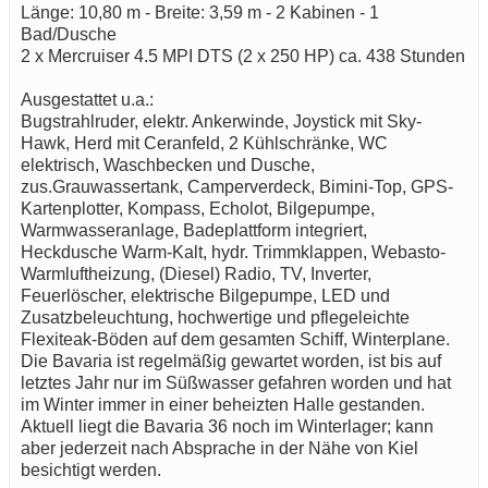
Länge: 10,80 m - Breite: 3,59 m - 2 Kabinen - 1
Bad/Dusche
2 x Mercruiser 4.5 MPI DTS (2 x 250 HP) ca. 438 Stunden
Ausgestattet u.a.:
Bugstrahlruder, elektr. Ankerwinde, Joystick mit Sky-
Hawk, Herd mit Ceranfeld, 2 Kühlschränke, WC
elektrisch, Waschbecken und Dusche,
zus.Grauwassertank, Camperverdeck, Bimini-Top, GPS-
Kartenplotter, Kompass, Echolot, Bilgepumpe,
Warmwasseranlage, Badeplattform integriert,
Heckdusche Warm-Kalt, hydr. Trimmklappen, Webasto-
Warmluftheizung, (Diesel) Radio, TV, Inverter,
Feuerlöscher, elektrische Bilgepumpe, LED und
Zusatzbeleuchtung, hochwertige und pflegeleichte
Flexiteak-Böden auf dem gesamten Schiff, Winterplane.
Die Bavaria ist regelmäßig gewartet worden, ist bis auf
letztes Jahr nur im Süßwasser gefahren worden und hat
im Winter immer in einer beheizten Halle gestanden.
Aktuell liegt die Bavaria 36 noch im Winterlager; kann
aber jederzeit nach Absprache in der Nähe von Kiel
besichtigt werden.