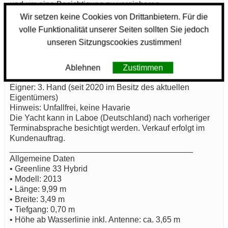
und um eine Besichtigung zu vereinbaren.
Wir setzen keine Cookies von Drittanbietern. Für die
Weitere Details zur Seaway Greenline 33 Hybrid
volle Funktionalität unserer Seiten sollten Sie jedoch
unseren Sitzungscookies zustimmen!
Seaway Greenline 33 Hybrid – gepflegt, werftgewartet,
umfangreiche Ausstattung
Standort: 24235 Laboe, Deutschland
Ablehnen
Zustimmen
Zustand: gepflegt
Eigner: 3. Hand (seit 2020 im Besitz des aktuellen
Eigentümers)
Hinweis: Unfallfrei, keine Havarie
Die Yacht kann in Laboe (Deutschland) nach vorheriger
Terminabsprache besichtigt werden. Verkauf erfolgt im
Kundenauftrag.
________________________________________
Allgemeine Daten
• Greenline 33 Hybrid
• Modell: 2013
• Länge: 9,99 m
• Breite: 3,49 m
• Tiefgang: 0,70 m
• Höhe ab Wasserlinie inkl. Antenne: ca. 3,65 m