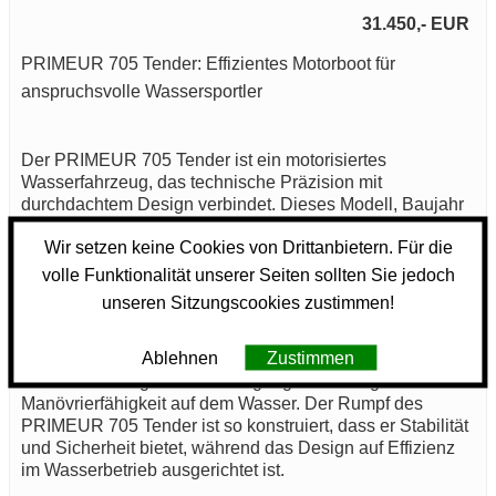
31.450,- EUR
PRIMEUR 705 Tender: Effizientes Motorboot für
anspruchsvolle Wassersportler
Der PRIMEUR 705 Tender ist ein motorisiertes
Wasserfahrzeug, das technische Präzision mit
durchdachtem Design verbindet. Dieses Modell, Baujahr
2025, wurde entwickelt, um den Anforderungen sowohl
Wir setzen keine Cookies von Drittanbietern. Für die
von Freizeitkapitänen als auch von professionellen
Nutzern gerecht zu werden.
volle Funktionalität unserer Seiten sollten Sie jedoch
unseren Sitzungscookies zustimmen!
Das Motorboot PRIMEUR 705 Tender ist mit einem
ausreichend dimensionierten Motor ausgestattet, der eine
Ablehnen
Zustimmen
Leistung von 100 PS liefert. Diese Motorisierung sorgt für
eine zuverlässige Beschleunigung und eine gute
Manövrierfähigkeit auf dem Wasser. Der Rumpf des
PRIMEUR 705 Tender ist so konstruiert, dass er Stabilität
und Sicherheit bietet, während das Design auf Effizienz
im Wasserbetrieb ausgerichtet ist.