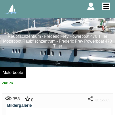
Raubfischzentrum - Frederic Frey Powerboat 470 Tiller
Motorboot Raubfischzentrum - Frederic Frey Powerboat 470
Tiller
Motorboote
Zurück
358
0
ID: 1-5865
Bildergalerie