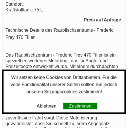
Standort:
Kraftstofftank: 75 L
Preis auf Anfrage
Technische Details des Raubfischzentrums - Frederic
Frey 470 Tiller
Das Raubfischzentrum - Frederic Frey 470 Tiller ist ein
speziell entworfenes Motorboot, das für Angler und
Freizeitboote entwickelt wurde. Mit einem durchdachten
Design und soliden technischen Spezifikationen richtet
Wir setzen keine Cookies von Drittanbietern. Für die
sich dieses Modell an eine Vielzahl von Nutzern, die
sowohl im Süß- als auch im Salzwasser fischen möchten.
volle Funktionalität unserer Seiten sollten Sie jedoch
unseren Sitzungscookies zustimmen!
Das Baujahr des Raubfischzentrums - Frederic Frey 470
Tiller ist ein wichtiger Punkt, der die Modernität des
Ablehnen
Zustimmen
Bootes widerspiegelt. Es ist mit einem leistungsstarken
115 PS Motor ausgestattet, der für eine effiziente und
zuverlässige Fahrt sorgt. Diese Motorisierung
gewährleistet, dass Sie schnell zu Ihrem Angelplatz