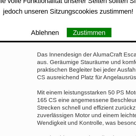
ie volle Funktionalität unserer Seiten sollten S
oder entspannende Ausflüge mit der F
jedoch unseren Sitzungscookies zustimmen!
Die CE-Norm, die die AlumaCraft Escap
sicherheitsrelevanten Vorschriften un
Ablehnen
Zustimmen
europäischen Sicherheitsstandards en
Bootsbesitzer, die ein sicheres Fahr
Das Innendesign der AlumaCraft Escap
aus. Geräumige Stauräume und komfo
praktischen Begleiter bei jeder Ausfah
CS ausreichend Platz für Angelausrü
Mit einem leistungsstarken 50 PS Moto
165 CS eine angemessene Beschleun
Strecken schnell und effizient zurüc
zuverlässigen Motor und einem leichte
Wendigkeit und Kontrolle, was besonde