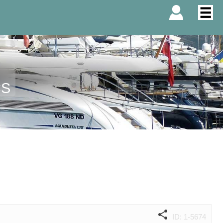
CS
ID: 1-5674