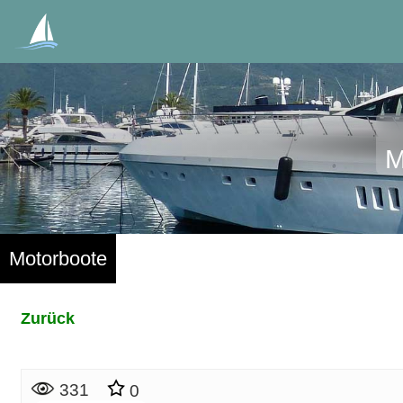
M
Motorboote
Zurück
331
0