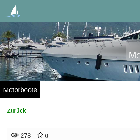
Mo
Motorboote
Zurück
278
0