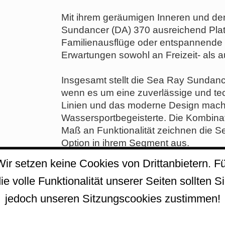
Mit ihrem geräumigen Inneren und de
Sundancer (DA) 370 ausreichend Plat
Familienausflüge oder entspannende T
Erwartungen sowohl an Freizeit- als 
Insgesamt stellt die Sea Ray Sundanc
wenn es um eine zuverlässige und tec
Linien und das moderne Design mache
Wassersportbegeisterte. Die Kombina
Maß an Funktionalität zeichnen die 
Option in ihrem Segment aus.
Wir setzen keine Cookies von Drittanbietern. Fü
Weitere Details zur Sea Ray Sundancer
ie volle Funktionalität unserer Seiten sollten S
!!! 50 Jahre Sea Ray - SUNDANCER !!
jedoch unseren Sitzungscookies zustimmen!
Die Sundancer 370 ist der Verkörperu
Konversation fließt natürlich in meh