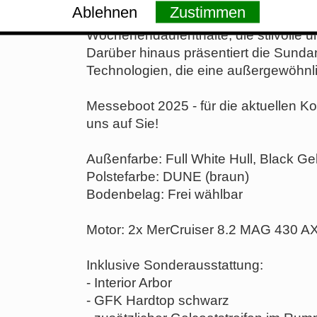
Ablehnen
Zustimmen
fachmännisch Handarbeit für Komfort.
Wochenendaufenthalte, die stilvolle u
Darüber hinaus präsentiert die Sunda
Technologien, die eine außergewöhnli
Messeboot 2025 - für die aktuellen Ko
uns auf Sie!
Außenfarbe: Full White Hull, Black Gel
Polstefarbe: DUNE (braun)
Bodenbelag: Frei wählbar
Motor: 2x MerCruiser 8.2 MAG 430 
Inklusive Sonderausstattung:
- Interior Arbor
- GFK Hardtop schwarz