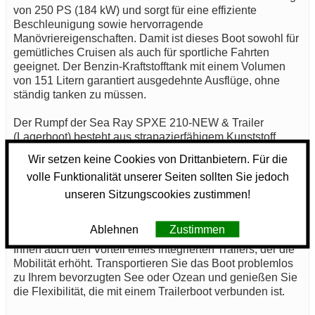
von 250 PS (184 kW) und sorgt für eine effiziente
Beschleunigung sowie hervorragende
Manövriereigenschaften. Damit ist dieses Boot sowohl für
gemütliches Cruisen als auch für sportliche Fahrten
geeignet. Der Benzin-Kraftstofftank mit einem Volumen
von 151 Litern garantiert ausgedehnte Ausflüge, ohne
ständig tanken zu müssen.
Der Rumpf der Sea Ray SPXE 210-NEW & Trailer
(Lagerboot) besteht aus strapazierfähigem Kunststoff
(GFK), das sowohl langlebig als auch wartungsarm ist.
Wir setzen keine Cookies von Drittanbietern. Für die
Diese Materialwahl sorgt dafür, dass die Seefahrt
volle Funktionalität unserer Seiten sollten Sie jedoch
unabhängig von den Bedingungen sicher bleibt. Das Boot
erfüllt die notwendigen Standards der CE-Norm, was für
unseren Sitzungscookies zustimmen!
zusätzliche Sicherheit und Qualität spricht.
Ablehnen
Zustimmen
Die Sea Ray SPXE 210-NEW & Trailer (Lagerboot) bietet
Ihnen auch den Vorteil eines integrierten Trailers, der die
Mobilität erhöht. Transportieren Sie das Boot problemlos
zu Ihrem bevorzugten See oder Ozean und genießen Sie
die Flexibilität, die mit einem Trailerboot verbunden ist.