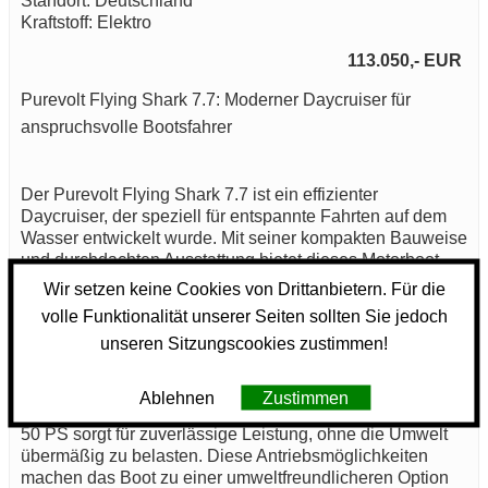
Standort: Deutschland
Kraftstoff: Elektro
113.050,- EUR
Purevolt Flying Shark 7.7: Moderner Daycruiser für
anspruchsvolle Bootsfahrer
Der Purevolt Flying Shark 7.7 ist ein effizienter
Daycruiser, der speziell für entspannte Fahrten auf dem
Wasser entwickelt wurde. Mit seiner kompakten Bauweise
und durchdachten Ausstattung bietet dieses Motorboot
eine praktische Lösung für Tagesausflüge und
Wir setzen keine Cookies von Drittanbietern. Für die
Freizeitvergnügen auf Seen und Küstengewässern.
volle Funktionalität unserer Seiten sollten Sie jedoch
unseren Sitzungscookies zustimmen!
Ein zentraler Aspekt des Purevolt Flying Shark 7.7 ist die
Wahl des Antriebs. Es ist sowohl mit einem Pod-Motor als
auch mit einem elektrischen Innenbordmotor erhältlich,
Ablehnen
Zustimmen
was Flexibilität bei der Nutzung ermöglicht. Der Motor mit
50 PS sorgt für zuverlässige Leistung, ohne die Umwelt
übermäßig zu belasten. Diese Antriebsmöglichkeiten
machen das Boot zu einer umweltfreundlicheren Option