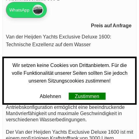
WhatsApp
Preis auf Anfrage
Van der Heijden Yachts Exclusive Deluxe 1600:
Technische Exzellenz auf dem Wasser
Das Motorboot Van der Heijden Yachts Exclusive Deluxe
Wir setzen keine Cookies von Drittanbietern. Für die
1600 steht für präzise Ingenieurskunst und durchdachte
volle Funktionalität unserer Seiten sollten Sie jedoch
Funktionalität. Dieses Modell wurde für anspruchsvolle
unseren Sitzungscookies zustimmen!
Bootsfahrer konzipiert, die Wert auf Leistung und Effizienz
legen. Der kraftvolle Antrieb dieses Bootes wird durch
zwei Motoren mit je 550 PS realisiert, die zusammen eine
Ablehnen
Zustimmen
Gesamtleistung von 1100 PS bietet. Diese
Antriebskonfiguration ermöglicht eine beeindruckende
Manövrierfähigkeit und maximale Geschwindigkeit in
verschiedenen Wasserbedingungen.
Der Van der Heijden Yachts Exclusive Deluxe 1600 ist mit
einem großzügigen Kraftstofftank von 3000 Litern