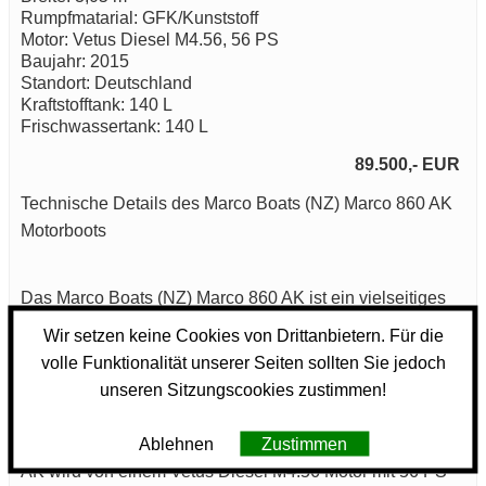
Rumpfmatarial: GFK/Kunststoff
Motor: Vetus Diesel M4.56, 56 PS
Baujahr: 2015
Standort: Deutschland
Kraftstofftank: 140 L
Frischwassertank: 140 L
89.500,- EUR
Technische Details des Marco Boats (NZ) Marco 860 AK
Motorboots
Das Marco Boats (NZ) Marco 860 AK ist ein vielseitiges
Motorboot, das für verschiedene maritime Einsätze
Wir setzen keine Cookies von Drittanbietern. Für die
konzipiert wurde. Mit einem Baujahr von 2015 bietet
volle Funktionalität unserer Seiten sollten Sie jedoch
dieses Boot eine solide und moderne Basis für
Freizeitaktivitäten auf dem Wasser. Das Rumpfmaterial
unseren Sitzungscookies zustimmen!
aus GFK/Kunststoff sorgt für Stabilität und Langlebigkeit.
Ablehnen
Zustimmen
Der motorisierte Antrieb des Marco Boats (NZ) Marco 860
AK wird von einem Vetus Diesel M4.56 Motor mit 56 PS