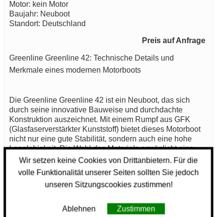
Motor: kein Motor
Baujahr: Neuboot
Standort: Deutschland
Preis auf Anfrage
Greenline Greenline 42: Technische Details und
Merkmale eines modernen Motorboots
Die Greenline Greenline 42 ist ein Neuboot, das sich
durch seine innovative Bauweise und durchdachte
Konstruktion auszeichnet. Mit einem Rumpf aus GFK
(Glasfaserverstärkter Kunststoff) bietet dieses Motorboot
nicht nur eine gute Stabilität, sondern auch eine hohe
Langlebigkeit. Die Wahl des Materials ermöglicht eine
leichtere Wartung und eine nachhaltige Nutzung über
Wir setzen keine Cookies von Drittanbietern. Für die
viele Jahre hinweg.
volle Funktionalität unserer Seiten sollten Sie jedoch
unseren Sitzungscookies zustimmen!
Die Greenline Greenline 42 kommt ohne Motor, was
bedeutet, dass der Käufer die Möglichkeit hat, individuell
zu entscheiden, welche Antriebslösung am besten für
Ablehnen
Zustimmen
seine Bedürfnisse geeignet ist. Diese Flexibilität in der