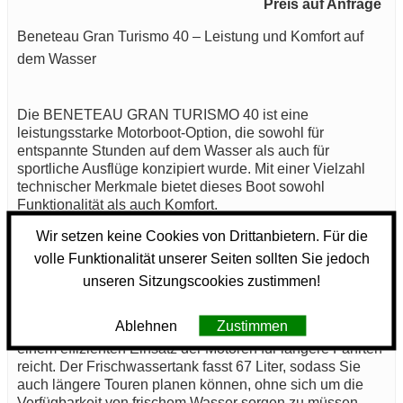
Preis auf Anfrage
Beneteau Gran Turismo 40 – Leistung und Komfort auf
dem Wasser
Die BENETEAU GRAN TURISMO 40 ist eine
leistungsstarke Motorboot-Option, die sowohl für
entspannte Stunden auf dem Wasser als auch für
sportliche Ausflüge konzipiert wurde. Mit einer Vielzahl
technischer Merkmale bietet dieses Boot sowohl
Funktionalität als auch Komfort.
Wir setzen keine Cookies von Drittanbietern. Für die
Das Baujahr der BENETEAU GRAN TURISMO 40
volle Funktionalität unserer Seiten sollten Sie jedoch
gewährleistet, dass moderne Standards in die
Konstruktion eingeflossen sind. Ein robustes
unseren Sitzungscookies zustimmen!
Rumpfdesign sorgt für Stabilität und Sicherheit auf dem
Wasser. Die BENETEAU GRAN TURISMO 40 hat einen
Ablehnen
Zustimmen
Kraftstofftank mit einem Volumen von 2 Litern, was bei
einem effizienten Einsatz der Motoren für längere Fahrten
reicht. Der Frischwassertank fasst 67 Liter, sodass Sie
auch längere Touren planen können, ohne sich um die
Verfügbarkeit von frischem Wasser sorgen zu müssen.