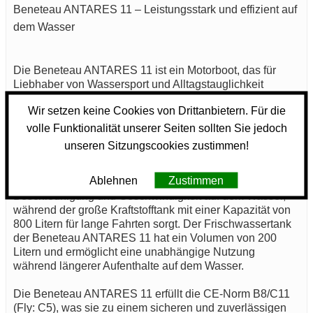
Beneteau ANTARES 11 – Leistungsstark und effizient auf
dem Wasser
Die Beneteau ANTARES 11 ist ein Motorboot, das für
Liebhaber von Wassersport und Alltagstauglichkeit
konzipiert wurde. Mit ihrem effizienten Design und
Wir setzen keine Cookies von Drittanbietern. Für die
zuverlässigen Antriebssystem bietet die Beneteau
ANTARES 11 optimale Leistung und Komfort.
volle Funktionalität unserer Seiten sollten Sie jedoch
unseren Sitzungscookies zustimmen!
Ausgestattet mit zwei Motoren, jeweils mit 300 CV,
erreicht die Beneteau ANTARES 11 eine Gesamtleistung
Ablehnen
Zustimmen
von 600 PS. Diese Motorisierung garantiert eine optimale
Beschleunigung und Geschwindigkeit auf dem Wasser,
während der große Kraftstofftank mit einer Kapazität von
800 Litern für lange Fahrten sorgt. Der Frischwassertank
der Beneteau ANTARES 11 hat ein Volumen von 200
Litern und ermöglicht eine unabhängige Nutzung
während längerer Aufenthalte auf dem Wasser.
Die Beneteau ANTARES 11 erfüllt die CE-Norm B8/C11
(Fly: C5), was sie zu einem sicheren und zuverlässigen