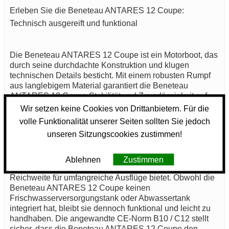
Erleben Sie die Beneteau ANTARES 12 Coupe:
Technisch ausgereift und funktional
Die Beneteau ANTARES 12 Coupe ist ein Motorboot, das
durch seine durchdachte Konstruktion und klugen
technischen Details besticht. Mit einem robusten Rumpf
aus langlebigem Material garantiert die Beneteau
ANTARES 12 Coupe Stabilität und Zuverlässigkeit auf
dem Wasser. Ihr leistungsstarker Motor mit 300 PS sorgt
Wir setzen keine Cookies von Drittanbietern. Für die
für eine zuverlässige und kraftvolle Antriebstechnik, die
volle Funktionalität unserer Seiten sollten Sie jedoch
sowohl auf ruhigen Gewässern als auch bei raueren
unseren Sitzungscookies zustimmen!
Bedingungen überzeugt.
Der Kraftstofftank der Beneteau ANTARES 12 Coupe hat
Ablehnen
Zustimmen
ein Volumen von 2 Litern, was eine ausreichende
Reichweite für umfangreiche Ausflüge bietet. Obwohl die
Beneteau ANTARES 12 Coupe keinen
Frischwasserversorgungstank oder Abwassertank
integriert hat, bleibt sie dennoch funktional und leicht zu
handhaben. Die angewandte CE-Norm B10 / C12 stellt
sicher, dass die Beneteau ANTARES 12 Coupe den