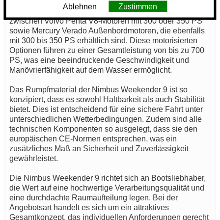
Der Antrieb der Nimbus Weekender 9 erfolgt über
Ablehnen
Zustimmen
leistungsstarke Motoroptionen. Sie haben die Wahl
zwischen Volvo Penta V8-Motoren mit 300 oder 350 PS
sowie Mercury Verado Außenbordmotoren, die ebenfalls
mit 300 bis 350 PS erhältlich sind. Diese motorisierten
Optionen führen zu einer Gesamtleistung von bis zu 700
PS, was eine beeindruckende Geschwindigkeit und
Manövrierfähigkeit auf dem Wasser ermöglicht.
Das Rumpfmaterial der Nimbus Weekender 9 ist so
konzipiert, dass es sowohl Haltbarkeit als auch Stabilität
bietet. Dies ist entscheidend für eine sichere Fahrt unter
unterschiedlichen Wetterbedingungen. Zudem sind alle
technischen Komponenten so ausgelegt, dass sie den
europäischen CE-Normen entsprechen, was ein
zusätzliches Maß an Sicherheit und Zuverlässigkeit
gewährleistet.
Die Nimbus Weekender 9 richtet sich an Bootsliebhaber,
die Wert auf eine hochwertige Verarbeitungsqualität und
eine durchdachte Raumaufteilung legen. Bei der
Angebotsart handelt es sich um ein attraktives
Gesamtkonzept, das individuellen Anforderungen gerecht