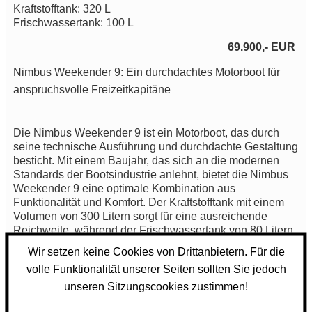
Kraftstofftank: 320 L
Frischwassertank: 100 L
69.900,- EUR
Nimbus Weekender 9: Ein durchdachtes Motorboot für
anspruchsvolle Freizeitkapitäne
Die Nimbus Weekender 9 ist ein Motorboot, das durch
seine technische Ausführung und durchdachte Gestaltung
besticht. Mit einem Baujahr, das sich an die modernen
Standards der Bootsindustrie anlehnt, bietet die Nimbus
Weekender 9 eine optimale Kombination aus
Funktionalität und Komfort. Der Kraftstofftank mit einem
Volumen von 300 Litern sorgt für eine ausreichende
Reichweite, während der Frischwassertank von 80 Litern
die Selbstversorgung an Bord ermöglicht. Beachten Sie,
Wir setzen keine Cookies von Drittanbietern. Für die
dass die Nimbus Weekender 9 keinen Abwassertank
volle Funktionalität unserer Seiten sollten Sie jedoch
besitzt, was für bestimmte Anwendungen von Vorteil sein
kann.
unseren Sitzungscookies zustimmen!