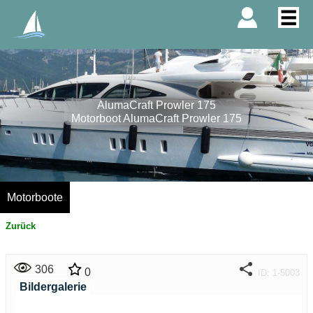
AlumaCraft Prowler 175
Motorboot AlumaCraft Prowler 175
Motorboote
Zurück
306
0
ID: 1-5003
Bildergalerie