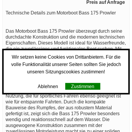
Preis auf Anfrage
Technische Details zum Motorboot Bass 175 Prowler
Das Motorboot Bass 175 Prowler überzeugt durch seine
durchdachte Konstruktion und die modernen technischen
Eigenschaften. Dieses Modell ist ideal für Wasserfreunde,
die ein zuverlässiges und funktionales Boot suchen. Mit
einem Kraftstofftank von 45 Litern bietet die Bass 175
Wir setzen keine Cookies von Drittanbietern. Für die
Prowler ausreichende Reichweite für längere Ausflüge
volle Funktionalität unserer Seiten sollten Sie jedoch
auf dem Wasser ohne ständige Tankstopps.
unseren Sitzungscookies zustimmen!
Ein herausragendes Merkmal des Bass 175 Prowler ist
der Motor mit einer Leistung von 75 PS. Diese
Ablehnen
Zustimmen
Motorisierung gewährleistet starke Leistung und effiziente
Nutzung, die für sportliches Fahren ebenso geeignet ist
wie für entspannte Fahrten. Durch die kompakte
Bauweise des Rumpfes, der aus robustem Material
gefertigt ist, zeigt sich die Bass 175 Prowler besonders
wendig und reaktionsschnell auf dem Wasser. Die
ausgewogene Konstruktion zusammen mit der
zuverlässigen Motorleistung macht sie zu einer soliden