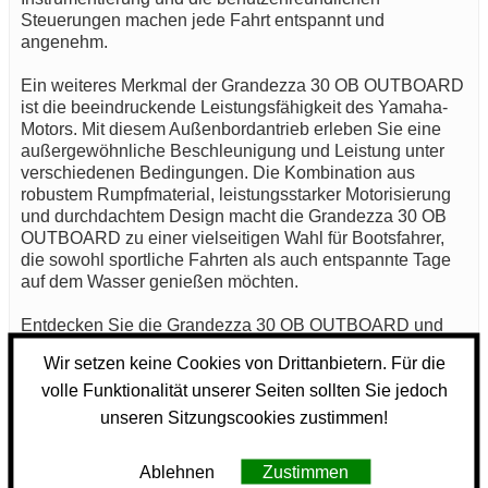
Steuerungen machen jede Fahrt entspannt und
angenehm.
Ein weiteres Merkmal der Grandezza 30 OB OUTBOARD
ist die beeindruckende Leistungsfähigkeit des Yamaha-
Motors. Mit diesem Außenbordantrieb erleben Sie eine
außergewöhnliche Beschleunigung und Leistung unter
verschiedenen Bedingungen. Die Kombination aus
robustem Rumpfmaterial, leistungsstarker Motorisierung
und durchdachtem Design macht die Grandezza 30 OB
OUTBOARD zu einer vielseitigen Wahl für Bootsfahrer,
die sowohl sportliche Fahrten als auch entspannte Tage
auf dem Wasser genießen möchten.
Entdecken Sie die Grandezza 30 OB OUTBOARD und
erleben Sie modernsten Komfort und Technik auf dem
Wir setzen keine Cookies von Drittanbietern. Für die
Wasser.
volle Funktionalität unserer Seiten sollten Sie jedoch
Weitere Details zur Grandezza 30 OB OUTBOARD
unseren Sitzungscookies zustimmen!
GRANDEZZA 30 OB Outboard (made in FINNLAND)
Ablehnen
Zustimmen