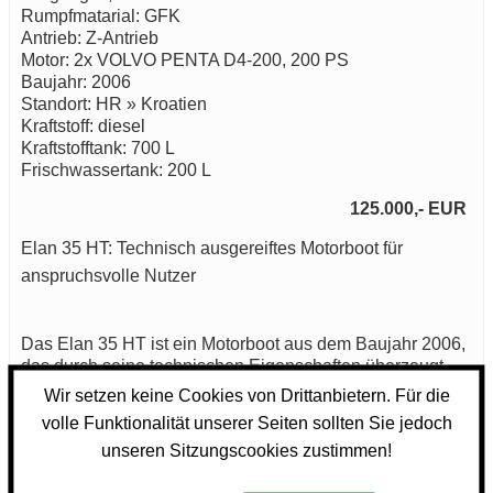
Rumpfmatarial: GFK
Antrieb: Z-Antrieb
Motor: 2x VOLVO PENTA D4-200, 200 PS
Baujahr: 2006
Standort: HR » Kroatien
Kraftstoff: diesel
Kraftstofftank: 700 L
Frischwassertank: 200 L
125.000,- EUR
Elan 35 HT: Technisch ausgereiftes Motorboot für
anspruchsvolle Nutzer
Das Elan 35 HT ist ein Motorboot aus dem Baujahr 2006,
das durch seine technischen Eigenschaften überzeugt.
Mit einem leistungsstarken Antriebssystem ausgestattet,
Wir setzen keine Cookies von Drittanbietern. Für die
bietet das Elan 35 HT zwei VOLVO PENTA D4-200
volle Funktionalität unserer Seiten sollten Sie jedoch
Motoren mit jeweils 200 PS. Diese Kombination aus zwei
unseren Sitzungscookies zustimmen!
Dieselmotoren gewährleistet eine hohe Effizienz und
Zuverlässigkeit, was für lange Fahrten und Ausflüge auf