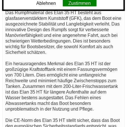
dem Wasser optimal ist.
Ablehnen
Zustimmen
Das Rumpfmaterial des Elan 35 HT besteht aus
glasfaserverstärktem Kunststoff (GFK), das dem Boot eine
ausgezeichnete Stabilität und Langlebigkeit verleiht. Das
innovative Design des Rumpfs sorgt für verbesserte
Manövrierfähigkeit und eine angenehme Fahrt, auch bei
schwierigen Wetterbedingungen. Dies ist besonders
wichtig für Bootsbesitzer, die sowohl Komfort als auch
Sicherheit schätzen.
Ein herausragendes Merkmal des Elan 35 HT ist der
großzügige Kraftstofftank mit einem Fassungsvermögen
von 700 Litern. Dies ermöglicht eine umfangreiche
Reichweite und minimiert häufige Zwischenstopps zum
Tanken. Zusammen mit dem 200-Liter-Frischwassertank
ist das Elan 35 HT für längere Aufenthalte auf dem
Wasser bestens ausgestattet. Das Fehlen eines
Abwassertanks macht das Boot besonders
unproblematisch in der Nutzung und Pflege.
Die CE-Norm des Elan 35 HT stellt sicher, dass das Boot
den europäischen Sicherheitsstandards entspricht, was