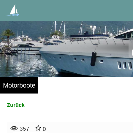
Motorboote
Zurück
357
0