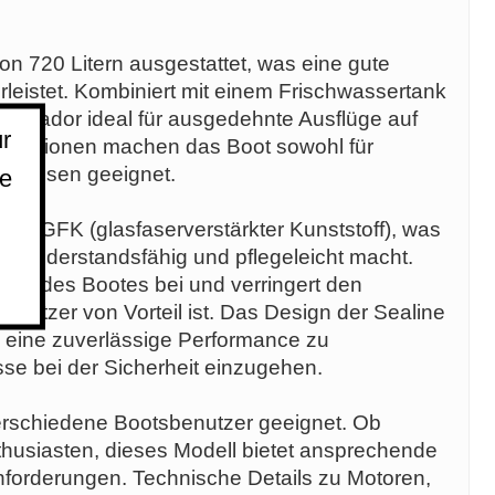
von 720 Litern ausgestattet, was eine gute
leistet. Kombiniert mit einem Frischwassertank
bassador ideal für ausgedehnte Ausflüge auf
r
fikationen machen das Boot sowohl für
e Reisen geeignet.
ie
aus GFK (glasfaserverstärkter Kunststoff), was
s widerstandsfähig und pflegeleicht macht.
gkeit des Bootes bei und verringert den
esitzer von Vorteil ist. Das Design der Sealine
 eine zuverlässige Performance zu
se bei der Sicherheit einzugehen.
verschiedene Bootsbenutzer geeignet. Ob
thusiasten, dieses Modell bietet ansprechende
Anforderungen. Technische Details zu Motoren,