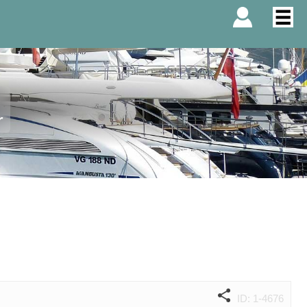
r
ID: 1-4676