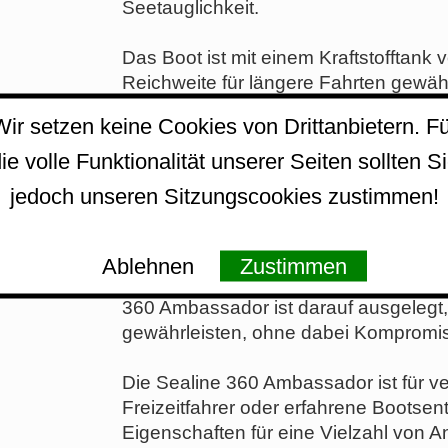
Seetauglichkeit.
Das Boot ist mit einem Kraftstofftank 
Reichweite für längere Fahrten gewähr
von 285 Litern ist die Sealine 360 Am
Wir setzen keine Cookies von Drittanbietern. Fü
dem Wasser. Diese technischen Spezi
Tagesausflüge als auch für mehrtägig
ie volle Funktionalität unserer Seiten sollten S
jedoch unseren Sitzungscookies zustimmen!
Die Konstruktion des Rumpfs besteht 
die Sealine 360 Ambassador besonder
Diese Materialwahl trägt zur Langlebi
Ablehnen
Zustimmen
Wartungsaufwand, was für viele Bootsb
360 Ambassador ist darauf ausgelegt,
gewährleisten, ohne dabei Kompromis
Die Sealine 360 Ambassador ist für 
Freizeitfahrer oder erfahrene Bootsen
Eigenschaften für eine Vielzahl von 