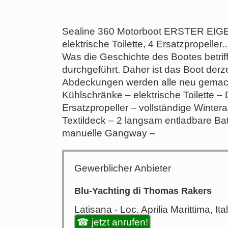
Sealine 360 Motorboot ERSTER EIG
elektrische Toilette, 4 Ersatzpropeller..
Was die Geschichte des Bootes betriff
durchgeführt. Daher ist das Boot der
Abdeckungen werden alle neu gemacht
Kühlschränke – elektrische Toilette –
Ersatzpropeller – vollständige Winte
Textildeck – 2 langsam entladbare Batt
manuelle Gangway –
Gewerblicher Anbieter
Blu-Yachting di Thomas Rakers
Latisana - Loc. Aprilia Marittima, Ita
☎ jetzt anrufen!