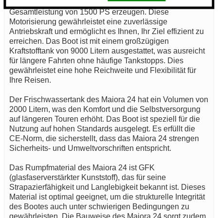
12V2000 M91 Motoren ausgestattet, die zusammen eine
Gesamtleistung von 1500 PS erzeugen. Diese
Motorisierung gewährleistet eine zuverlässige
Antriebskraft und ermöglicht es Ihnen, Ihr Ziel effizient zu
erreichen. Das Boot ist mit einem großzügigen
Kraftstofftank von 9000 Litern ausgestattet, was ausreicht
für längere Fahrten ohne häufige Tankstopps. Dies
gewährleistet eine hohe Reichweite und Flexibilität für
Ihre Reisen.
Der Frischwassertank des Maiora 24 hat ein Volumen von
2000 Litern, was den Komfort und die Selbstversorgung
auf längeren Touren erhöht. Das Boot ist speziell für die
Nutzung auf hohen Standards ausgelegt. Es erfüllt die
CE-Norm, die sicherstellt, dass das Maiora 24 strengen
Sicherheits- und Umweltvorschriften entspricht.
Das Rumpfmaterial des Maiora 24 ist GFK
(glasfaserverstärkter Kunststoff), das für seine
Strapazierfähigkeit und Langlebigkeit bekannt ist. Dieses
Material ist optimal geeignet, um die strukturelle Integrität
des Bootes auch unter schwierigen Bedingungen zu
gewährleisten. Die Bauweise des Maiora 24 sorgt zudem