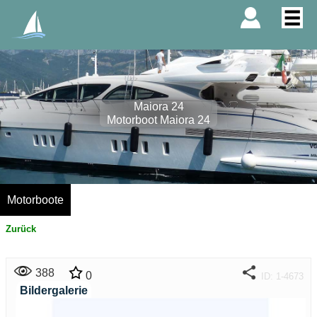
Maiora 24
Motorboot Maiora 24
Motorboote
Zurück
388
0
ID: 1-4673
Bildergalerie