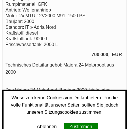
Rumpfmatarial: GFK
Antrieb: Wellenantrieb
Motor: 2x MTU 12V2000 M91, 1500 PS
Baujahr: 2000
Standort: IT » Adria Nord
Kraftstoff: diesel
Kraftstofftank: 9000 L
Frischwassertank: 2000 L
700.000,- EUR
Technisches Detailangebot: Maiora 24 Motorboot aus
2000
Das Maiora 24 Motorboot, Baujahr 2000, bietet eine
Kombination aus durchdachtem Design und robuster
Wir setzen keine Cookies von Drittanbietern. Für die
Technik. Mit einer exzellenten Leistung und
volle Funktionalität unserer Seiten sollten Sie jedoch
beeindruckenden Spezifikationen ist dieses Boot ideal für
unseren Sitzungscookies zustimmen!
vielseitige Anwendungen auf dem Wasser.
Das Maiora 24 ist mit zwei leistungsstarken MTU
Ablehnen
Zustimmen