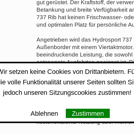
gut gerüstet. Der Kraftstoff, der verwe
Betankung und breite Verfügbarkeit a
737 Rib hat keinen Frischwasser- ode
und optimalen Platz für persönliche Au
Angetrieben wird das Hydrosport 737
Außenborder mit einem Viertaktmotor. 
beeindruckende Leistung, die sowohl 
entspannte Ausfahrten geeignet ist. 
ein gleitendes Fahrverhalten und eine
Wir setzen keine Cookies von Drittanbietern. Fü
Bedingungen.
ie volle Funktionalität unserer Seiten sollten S
jedoch unseren Sitzungscookies zustimmen!
Das Rumpfmaterial des Hydrosport 73
Kunststoff). Diese Bauweise sorgt nic
für eine geringere Pflegeintensität. GF
Ablehnen
Zustimmen
Widerstandsfähigkeit gegenüber Witte
kosteneffiziente Nutzung über mehrere