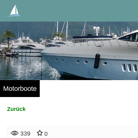
Motorboote
Zurück
339
0