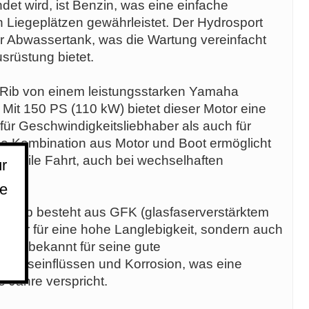
ndet wird, ist Benzin, was eine einfache
n Liegeplätzen gewährleistet. Der Hydrosport
r Abwassertank, was die Wartung vereinfacht
srüstung bietet.
 Rib von einem leistungsstarken Yamaha
Mit 150 PS (110 kW) bietet dieser Motor eine
für Geschwindigkeitsliebhaber als auch für
Die Kombination aus Motor und Boot ermöglicht
 stabile Fahrt, auch bei wechselhaften
r
ie
7 Rib besteht aus GFK (glasfaserverstärktem
ht nur für eine hohe Langlebigkeit, sondern auch
K ist bekannt für seine gute
rungseinflüssen und Korrosion, was eine
 Jahre verspricht.