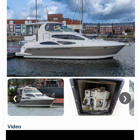
❮
❯
Video