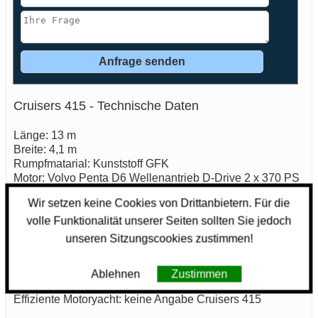
Cruisers 415 - Technische Daten
Länge: 13 m
Breite: 4,1 m
Rumpfmatarial: Kunststoff GFK
Motor: Volvo Penta D6 Wellenantrieb D-Drive 2 x 370 PS
/ 272 kW
Wir setzen keine Cookies von Drittanbietern. Für die
Baujahr: 2007
Standort: » Alem, NL
volle Funktionalität unserer Seiten sollten Sie jedoch
Kraftstoff: Diesel
unseren Sitzungscookies zustimmen!
Kraftstofftank: 1438 L
199.500,- EUR
Ablehnen
Zustimmen
Effiziente Motoryacht: keine Angabe Cruisers 415