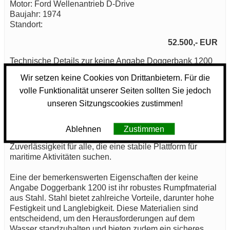
Motor: Ford Wellenantrieb D-Drive
Baujahr: 1974
Standort:
52.500,- EUR
Technische Details zur keine Angabe Doggerbank 1200
Motoryacht
Wir setzen keine Cookies von Drittanbietern. Für die
volle Funktionalität unserer Seiten sollten Sie jedoch
unseren Sitzungscookies zustimmen!
Die keine Angabe Doggerbank 1200 ist ein gut
konstruiertes Motorboot aus dem Jahr 1974, das in der
Freizeit- und Sportbootindustrie einen soliden Ruf
Ablehnen
Zustimmen
genießt. Diese Motoryacht vereint Funktionalität und
Zuverlässigkeit für alle, die eine stabile Plattform für
maritime Aktivitäten suchen.
Eine der bemerkenswerten Eigenschaften der keine
Angabe Doggerbank 1200 ist ihr robustes Rumpfmaterial
aus Stahl. Stahl bietet zahlreiche Vorteile, darunter hohe
Festigkeit und Langlebigkeit. Diese Materialien sind
entscheidend, um den Herausforderungen auf dem
Wasser standzuhalten und bieten zudem ein sicheres