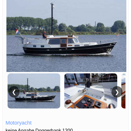
❮
❯
Motoryacht
keine Angabe Doggerbank 1200