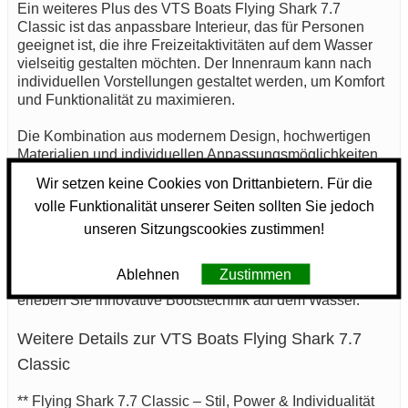
Ein weiteres Plus des VTS Boats Flying Shark 7.7
Classic ist das anpassbare Interieur, das für Personen
geeignet ist, die ihre Freizeitaktivitäten auf dem Wasser
vielseitig gestalten möchten. Der Innenraum kann nach
individuellen Vorstellungen gestaltet werden, um Komfort
und Funktionalität zu maximieren.
Die Kombination aus modernem Design, hochwertigen
Materialien und individuellen Anpassungsmöglichkeiten
macht das VTS Boats Flying Shark 7.7 Classic zu einer
Wir setzen keine Cookies von Drittanbietern. Für die
praktischen Wahl für alle, die ein zuverlässiges Boot für
volle Funktionalität unserer Seiten sollten Sie jedoch
Freizeit- und Sportfahrten suchen. Mit präzisen
technischen Spezifikationen und einem klaren Fokus auf
unseren Sitzungscookies zustimmen!
Nutzerbedürfnisse erfüllt dieses Sportboot hohe
Anforderungen an Leistung und Komfort. Entscheiden Sie
Ablehnen
Zustimmen
sich für das VTS Boats Flying Shark 7.7 Classic und
erleben Sie innovative Bootstechnik auf dem Wasser.
Weitere Details zur VTS Boats Flying Shark 7.7
Classic
** Flying Shark 7.7 Classic – Stil, Power & Individualität