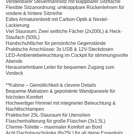
Verstellbarer Steuermannsitz mit klappbarer Sitzfläche
Flexible Sitzanordnung: umklappbare Rückenlehnen für
vordere & hintere Sitzreihe
Edles Armaturenbrett mit Carbon-Optik & Nextel-
Lackierung
Viel Stauraum: Zwei seitliche Fächer (2x200L) & Heck-
Staufach (500L)
Handschuhfächer für persönliche Gegenstände
Praktische Anschlüsse: 3x USB & 12V-Steckdosen
LED-Ambientebeleuchtung im Cockpit für stimmungsvolle
Abende
Herausnehmbare Leiter für bequemen Zugang zum
Vordeck
**Kabine – Gemütlichkeit & clevere Details
Bequeme Matratzen & gepolsterte Wandpaneele für
höchsten Komfort
Hochwertiger Himmel mit integrierter Beleuchtung &
Nachttischlampen
Praktischer 25L-Stauraum für Utensilien
Flaschenhalterung für große Flaschen (3x1,5L)
Chemie-Toilette – maximaler Komfort an Bord
Acht Dachstauschränke (8x25L) für all deine Essentials