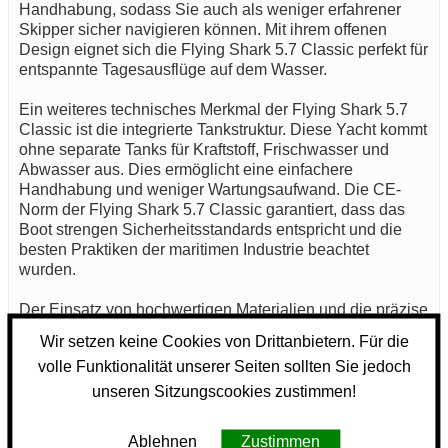
Handhabung, sodass Sie auch als weniger erfahrener
Skipper sicher navigieren können. Mit ihrem offenen
Design eignet sich die Flying Shark 5.7 Classic perfekt für
entspannte Tagesausflüge auf dem Wasser.
Ein weiteres technisches Merkmal der Flying Shark 5.7
Classic ist die integrierte Tankstruktur. Diese Yacht kommt
ohne separate Tanks für Kraftstoff, Frischwasser und
Abwasser aus. Dies ermöglicht eine einfachere
Handhabung und weniger Wartungsaufwand. Die CE-
Norm der Flying Shark 5.7 Classic garantiert, dass das
Boot strengen Sicherheitsstandards entspricht und die
besten Praktiken der maritimen Industrie beachtet
wurden.
Der Einsatz von hochwertigen Materialien und die präzise
Verarbeitung machen die Flying Shark 5.7 Classic zu
Wir setzen keine Cookies von Drittanbietern. Für die
einer nachhaltigen Wahl für Bootsliebhaber. Die Auswahl
volle Funktionalität unserer Seiten sollten Sie jedoch
an Farben und Ausstattungsoptionen lässt sich auf die
individuellen Bedürfnisse der Nutzer abstimmen. Diese
unseren Sitzungscookies zustimmen!
Motoryacht verbindet Funktionalität und ansprechendes
Design, was sie zu einer attraktiven Option in ihrer Klasse
Ablehnen
Zustimmen