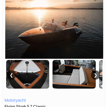
❮
❯
Motoryacht
Flying Shark 5.7 Classic