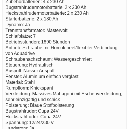
Zubehörbatterien: 4 x 230 Ah
Bugstrahlrudermotorbatterie: 2 x 230 Ah
Heckstrahlrudermotorbatterie: 2 x 230 Ah
Starterbatterie: 2 x 180 Ah
Dynamo: Ja
Trenntransformator: Mastervolt
Schlafplätze: 7
Betriebsstunden: 1890 Stunden
Antrieb: Schraube mit Homokineet/flexibler Verbindung
von Aquadrive
Schraubenachschaum: Wassergeschmiert
Steuerung: Hydraulisch
Auspuff: Nasser Auspuff
Fenster: Aluminium einfach verglast
Material: Stahl
Rumpfform: Knickspant
Verkleidung: Massives Mahagoni mit Eschenverkleidung,
sehr einzigartig und schick
Polsterung: Blaue Stoffpolsterung
Bugstrahlruder: Cupa 24V
Heckstrahlruder: Cupa 24V
Spannung: 12/24/230 V
Landstrom: Ja