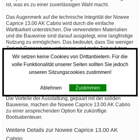
ist, was es zu einer zuverlässigen Wahl macht.
Das Augenmerk auf die technische Integrität der Nowee
Caprice 13.00 AK Cabrio wird durch die einfache
Wartbarkeit unterstrichen. Die verwendeten Materialien
und die Bauweise sind darauf ausgelegt, eine langfristige
Nutzung zu ermöglichen. Das bedeutet, dass Sie weniger
Zeit mit Reparaturen verbringen und mehr Zeit auf dem
Wasser genießen können.
Wir setzen keine Cookies von Drittanbietern. Für die
volle Funktionalität unserer Seiten sollten Sie jedoch
Insgesamt bietet die Nowee Caprice 13.00 AK Cabrio
unseren Sitzungscookies zustimmen!
eine ausgewogene Kombination aus Funktionalität,
Komfort und Sicherheit. Dieses Motorboot ist eine
durchdachte Wahl für alle, die ein zuverlässiges und
Ablehnen
Zustimmen
robustes Fahrzeug für ihre Zeit auf dem Wasser suchen.
Die Vorteile der Ausstattung, gepaart mit der soliden
Bauweise, machen die Nowee Caprice 13.00 AK Cabrio
zu einer ansprechenden Option für zukünftige
Bootsabenteuer.
Weitere Details zur Nowee Caprice 13.00 AK
Cabrio