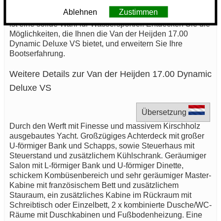
Leistung, Komfort und Sicherheit. Egal, ob für entspannte
Ablehnen
Zustimmen
Tage auf dem Wasser oder Abenteuerreisen, dieses Boot
ist eine solide Wahl für Wassersportler. Entdecken Sie die
Möglichkeiten, die Ihnen die Van der Heijden 17.00
Dynamic Deluxe VS bietet, und erweitern Sie Ihre
Bootserfahrung.
Weitere Details zur Van der Heijden 17.00 Dynamic
Deluxe VS
Übersetzung
Durch den Werft mit Finesse und massivem Kirschholz
ausgebautes Yacht. Großzügiges Achterdeck mit großer
U-förmiger Bank und Schapps, sowie Steuerhaus mit
Steuerstand und zusätzlichem Kühlschrank. Geräumiger
Salon mit L-förmiger Bank und U-förmiger Dinette,
schickem Kombüsenbereich und sehr geräumiger Master-
Kabine mit französischem Bett und zusätzlichem
Stauraum, ein zusätzliches Kabine im Rückraum mit
Schreibtisch oder Einzelbett, 2 x kombinierte Dusche/WC-
Räume mit Duschkabinen und Fußbodenheizung. Eine