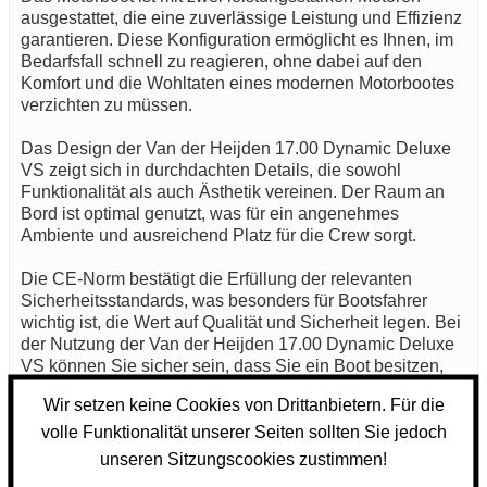
ausgestattet, die eine zuverlässige Leistung und Effizienz
garantieren. Diese Konfiguration ermöglicht es Ihnen, im
Bedarfsfall schnell zu reagieren, ohne dabei auf den
Komfort und die Wohltaten eines modernen Motorbootes
verzichten zu müssen.
Das Design der Van der Heijden 17.00 Dynamic Deluxe
VS zeigt sich in durchdachten Details, die sowohl
Funktionalität als auch Ästhetik vereinen. Der Raum an
Bord ist optimal genutzt, was für ein angenehmes
Ambiente und ausreichend Platz für die Crew sorgt.
Die CE-Norm bestätigt die Erfüllung der relevanten
Sicherheitsstandards, was besonders für Bootsfahrer
wichtig ist, die Wert auf Qualität und Sicherheit legen. Bei
der Nutzung der Van der Heijden 17.00 Dynamic Deluxe
VS können Sie sicher sein, dass Sie ein Boot besitzen,
das den heutigen Anforderungen an moderne Motorboote
Wir setzen keine Cookies von Drittanbietern. Für die
gerecht wird.
volle Funktionalität unserer Seiten sollten Sie jedoch
Zusammengefasst bietet die Van der Heijden 17.00
unseren Sitzungscookies zustimmen!
Dynamic Deluxe VS eine ausgewogene Kombination aus